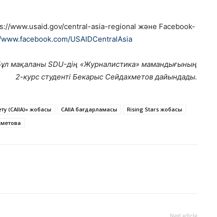
ps://www.usaid.gov/central-asia-regional және Facebook-
//www.facebook.com/USAIDCentralAsia
Бұл мақаланы SDU-дің «Журналистика» мамандығының
2-курс студенті Бекарыс Сейдахметов дайындады.
ту (CAIIA)» жобасы
CAIIA бағдарламасы
Rising Stars жобасы
хметова
Next article