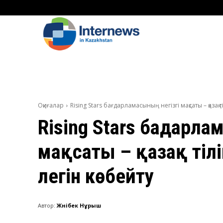
Оқиғалар
Rising Stars бағдарламасының негізгі мақсаты – қазақ
Rising Stars бағдарла
мақсаты – қазақ тіл
легін көбейту
Автор:
Жәнібек Нұрыш