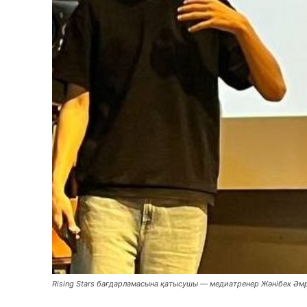
Rising Stars бағдарламасына қатысушы — медиатренер Жәнібек Әм