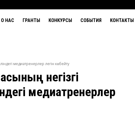
О НАС
ГРАНТЫ
КОНКУРСЫ
СОБЫТИЯ
КОНТАКТЫ
 тіліндегі медиатренерлер легін көбейту
масының негізгі
індегі медиатренерлер