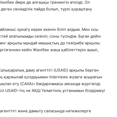
әнібек Әмре де алғашқы тренингін өткізді. Ол
 деген сенімділік пайда болып, түрлі қораштану
йланыс орнату керек екенін біліп алдым. Мен осы
ей алатынымды сезініп, соны түсіндім. Бұған дейін
енинг арқылы мұндай машықтың да тәжірибе арқылы
үргізгеннен кейін Жәнібек жаңа қабілеттерін ашып,
алықаралық даму агенттігі (USAID) арқылы берген
ің қаржылай қолдауымен Internews жүзеге асыратын
қпал ету (CAIIA)» бағдарламасы аясында жүргізілді.
л USAID-тің не АҚШ Үкіметінің ұстанымын білдірмеуі
агенттігі және дамыту саласында нәтижелерге