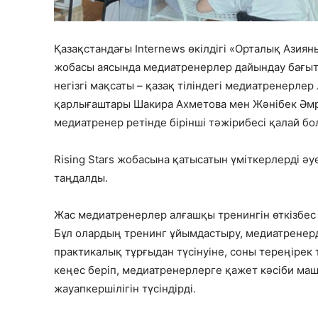
Қазақстандағы Internews өкілдігі «Орталық Азиян
жобасы аясында медиатренерлер дайындау бағыты
негізгі мақсаты – қазақ тіліндегі медиатренерлер
қарлығаштары Шакира Ахметова мен Жәнібек Әмр
медиатренер ретінде бірінші тәжірибесі қалай бо
Rising Stars жобасына қатысатын үміткерлерді әуел
таңдалды.
Жас медиатренерлер алғашқы тренингін өткізбес
Бұл олардың тренинг ұйымдастыру, медиатренерд
практикалық тұрғыдан түсінуіне, соны тереңірек 
кеңес беріп, медиатренерлерге қажет кәсіби ма
жауапкершілігін түсіндірді.