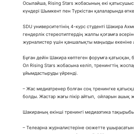
Осылайша, Rising Stars жобасының екі қатысушы
күндері Шымкент пен Түркістан қалаларында өтк
SDU университетінің 4-курс студенті Шакира Ахме
гендерлік стереотиптердің жалпы қоғамға әсеріне
журналистер үшін қаншалықты маңызды екеніне 
Бұған дейін Шакира көптеген форумға қатысқан, 
Ол Rising Stars жобасына келіп, тренингтің жос
ұйымдастыруды үйренді.
– Жас медиатренер болған соң тренингке қатысқ
болды. Жастар жағы пікір айтып, ойларын ашық же
Шакираның екінші тренингі медиаэтика тақырыбы
– Телеарна журналистеріне сюжетте ұшырасатын 