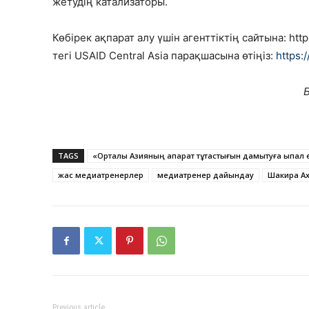
жетудің катализаторы.
Көбірек ақпарат алу үшін агенттіктің сайтына: htt
тегі USAID Central Asia парақшасына өтіңіз:
https:
TAGS
«Орталық Азияның ақпарат тұтастығын дамытуға ықпал е
жас медиатренерлер
медиатренер дайындау
Шакира А
Previous article