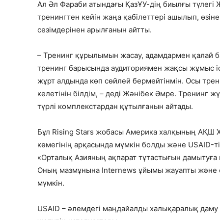
Ал Әл Фараби атындағы ҚазҰУ-дің биылғы түлегі Ж
тренингтен кейін жаңа қабілеттері ашылып, өзіне
сезімдерінен арылғанын айтты.
– Тренинг құрылымын жасау, адамдармен қалай ба
тренинг барысында аудиториямен жақсы жұмыс іст
жұрт алдында көп сөйлей бермейтінмін. Осы тр
келетінін білдім, – деді Жәнібек Әмре. Тренинг ж
түрлі комплекстардан құтылғанын айтады.
Бұл Rising Stars жобасы Америка халқының АҚШ Х
көмегінің арқасында мүмкін болды және USAID-т
«Орталық Азияның ақпарат тұтастығын дамытуға ы
Оның мазмұнына Internews ұйымы жауапты және о
мүмкін.
USAID – әлемдегі маңдайалды халықаралық даму 