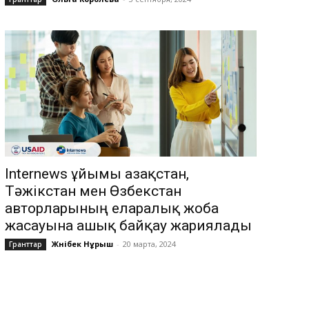
Internews ұйымы Қазақстан,
Тәжікстан мен Өзбекстан
авторларының еларалық жоба
жасауына ашық байқау жариялады
Жәнібек Нұрыш
-
20 марта, 2024
Гранттар