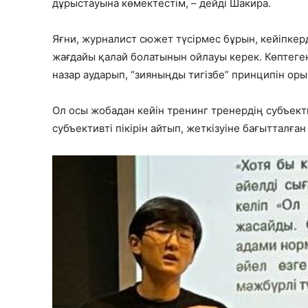
дұрыстауына көмектестім, – дейді Шакира.
Яғни, журналист сюжет түсірмес бұрын, кейіпкер
жағдайы қалай болатынын ойлауы керек. Көптеген
назар аударып, “зияныңды тигізбе” принципін ор
Ол осы жобадан кейін тренинг тренердің субъекти
субъективті пікірін айтып, жеткізуіне бағытталған