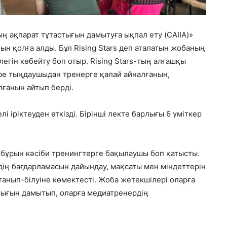
ың ақпарат тұтастығын дамытуға ықпал ету (CAIIA)»
н қолға алды. Бұл Rising Stars деп аталатын жобаның
 легін көбейту боп отыр. Rising Stars-тың алғашқы
е тыңдаушыдан тренерге қалай айналғанын,
лғанын айтып берді.
і іріктеуден өткізді. Бірінші лекте барлығы 6 үміткер
 бұрын кәсіби тренингтерге бақылаушы боп қатысты.
ің бағдарламасын дайындау, мақсаты мен міндеттерін
танып-білуіне көмектесті. Жоба жетекшілері оларға
шығын дамытып, оларға медиатренердің