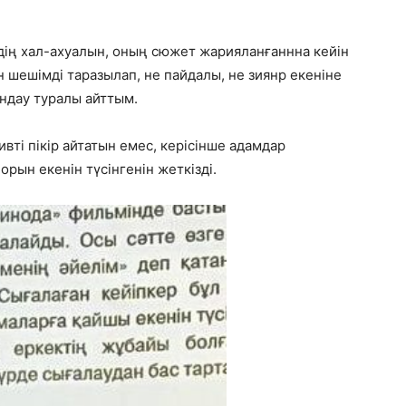
дің хал-ахуалын, оның сюжет жарияланғаннна кейін
 шешімді таразылап, не пайдалы, не зиянр екеніне
ындау туралы айттым.
вті пікір айтатын емес, керісінше адамдар
 орын екенін түсінгенін жеткізді.