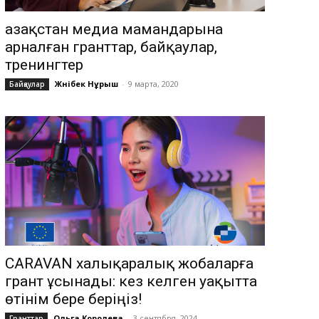
Қазақстан медиа мамандарына
арналған гранттар, байқаулар,
тренингтер
Жәнібек Нұрыш
-
9 марта, 2020
Байқаулар
CARAVAN халықаралық жобаларға
грант ұсынады: кез келген уақытта
өтінім бере беріңіз!
Ольга Королева
-
3 сентября, 2024
Гранттар