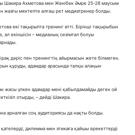
сы Шакира Ахметова мен Жәнібек Әмре 25-28 маусым
ен жазғы мектепте алғаш рет медиатренер болды.
това екі тақырыпта тренинг өтті. Бірінші тақырыбын
, ал екіншісін – медианың сезімтал болуы
арнады.
бірақ дәріс пен тренингтің айырмасын жете білмеген.
парын құруды, адамдар арасында талқы алаңын
ан жасы үлкен адамдар мені қабылдамайды деген ой
ткізіп отырды, – дейді Шакира.
на арналған соң аудиториясы да нақты болды.
қателерді, дилемма мен этикаға қайшы әрекеттерді