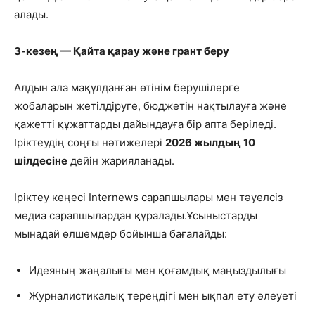
алады.
3-кезең — Қайта қарау және грант беру
Алдын ала мақұлданған өтінім берушілерге
жобаларын жетілдіруге, бюджетін нақтылауға және
қажетті құжаттарды дайындауға бір апта беріледі.
Іріктеудің соңғы нәтижелері
2026 жылдың 10
шілдесіне
дейін жарияланады.
Іріктеу кеңесі Internews сарапшылары мен тәуелсіз
медиа сарапшылардан құралады.Ұсыныстарды
мынадай өлшемдер бойынша бағалайды:
Идеяның жаңалығы мен қоғамдық маңыздылығы
Журналистикалық тереңдігі мен ықпал ету әлеуеті