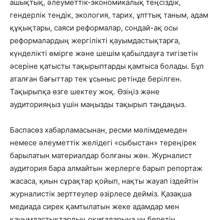
ашықтық, әлеуметтік-экономикалық теңсіздік,
гендерлік теңдік, экология, тарих, ұлттық таным, адам
құқықтары, саяси реформалар, сондай-ақ осы
реформалардың жергілікті қауымдастықтарға,
күнделікті өмірге және шешім қабылдауға тигізетін
әсеріне қатысты тақырыптарды қамтыса болады. Бұл
аталған бағыттар тек ұсыныс ретінде берілген.
Тақырыпқа өзге шектеу жоқ. Өзіңіз және
аудиторияңыз үшін маңызды тақырып таңдаңыз.
Баспасөз хабарламасынан, ресми мәлімдемеден
немесе әлеуметтік желідегі «сыбыстан» тереңірек
барылатын материалдар болғаны жөн. Журналист
аудитория бара алмайтын жерлерге барып репортаж
жасаса, қиын сұрақтар қойып, нақты жауап іздейтін
журналистік зерттеулер әзірлесе дейміз. Қазақша
медиада сирек қамтылатын жеке адамдар мен
қауымдастықтардың оқиғаларына үн беретін