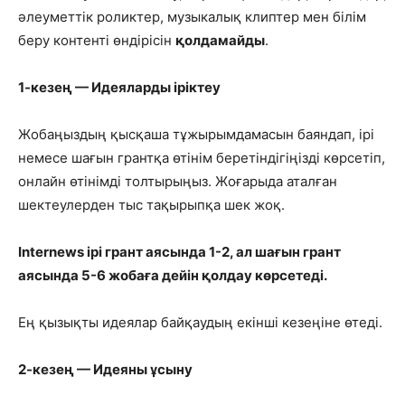
әлеуметтік роликтер, музыкалық клиптер мен білім
беру контенті өндірісін
қолдамайды
.
1-кезең — Идеяларды іріктеу
Жобаңыздың қысқаша тұжырымдамасын баяндап, ірі
немесе шағын грантқа өтінім беретіндігіңізді көрсетіп,
онлайн өтінімді толтырыңыз. Жоғарыда аталған
шектеулерден тыс тақырыпқа шек жоқ.
Internews
ірі грант аясында
1-2,
ал
шағын грант
аясында 5-6 жобаға дейін қолдау көрсетеді.
Ең қызықты идеялар байқаудың екінші кезеңіне өтеді.
2-кезең — Идеяны ұсыну