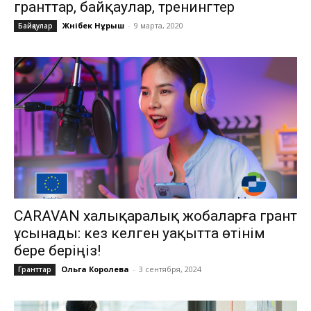
гранттар, байқаулар, тренингтер
Жәнібек Нұрыш
-
9 марта, 2020
Байқаулар
CARAVAN халықаралық жобаларға грант
ұсынады: кез келген уақытта өтінім
бере беріңіз!
Ольга Королева
-
3 сентября, 2024
Гранттар