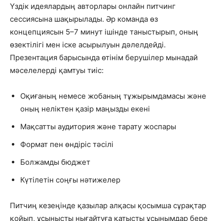
Үздік идеялардың авторлары онлайн питчинг
сессиясына шақырылады. Әр команда өз
концепциясын 5–7 минут ішінде таныстырып, оның
өзектілігі мен іске асырылуын дәлелдейді.
Презентация барысында өтінім берушілер мынадай
мәселелерді қамтуы тиіс:
Оқиғаның немесе жобаның тұжырымдамасы және
оның неліктен қазір маңызды екені
Мақсатты аудитория және тарату жоспары
Формат пен өндіріс тәсілі
Болжамды бюджет
Күтілетін соңғы нәтижелер
Питчиң кезеңінде қазылар алқасы қосымша сұрақтар
қойып, ұсынысты нығайтуға қатысты ұсынымдар бере