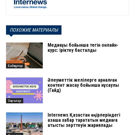
ПОХОЖИЕ МАТЕРИАЛЫ
Медиақұқық бойынша тегін онлайн-
курс: іріктеу басталды
Байқаулар
Әлеуметтік желілерге арналған
контент жасау бойынша нұсқаулық
(Гайд)
Оқиғалар
Internews Қазақстан өңірлеріндегі
қазақша хабар тарататын медиаға
қатысты зерттеуін жариялады