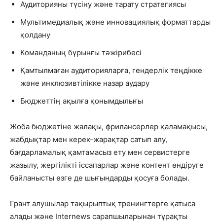
Аудиторияны түсіну және тарату стратегиясы
Мультимедиалық және инновациялық форматтарды
қолдану
Команданың бұрынғы тәжірибесі
Қамтылмаған аудиторияларға, гендерлік теңдікке
және инклюзивтілікке назар аудару
Бюджеттің ақылға қонымдылығы
Жоба бюджетіне жалақы, фрилансерлер қаламақысы,
жабдықтар мен керек-жарақтар сатып алу,
бағдарламалық қамтамасыз ету мен сервистерге
жазылу, жергілікті іссапарлар және контент өндіруге
байланысты өзге де шығындарды қосуға болады.
Грант алушылар тақырыптық тренингтерге қатыса
алады және Internews сарапшыларынан тұрақты