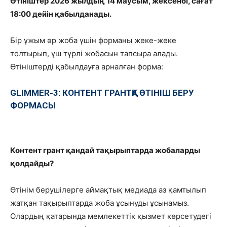
Өтініштер 2026 жылдың 14
маусым
,
жексенбі
, сағат
18:00 дейін қабылданады.
Бір ұжым әр жоба үшін форманы жеке-жеке
толтырып, үш түрлі жобасын тапсыра алады.
Өтініштерді қабылдауға арналған форма:
GLIMMER-3: КОНТЕНТ ГРАНТҚА ӨТІНІШ БЕРУ
ФОРМАСЫ
Контент грант қ
андай тақырыптарда жоба
ларды
қолдайды
?
Өтінім берушілерге аймақтық медиада аз қамтылып
жатқан тақырыптарда жоба ұсынуды ұсынамыз.
Олардың қатарында мемлекеттік қызмет көрсетудегі