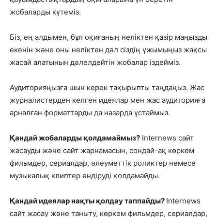
жобаларды күтеміз.
Біз, ең алдымен, бұл оқиғаның неліктен қазір маңызды
екенін және оны неліктен дәл сіздің ұжымыңыз жақсы
жасай алатынын дәлелдейтін жобалар іздейміз.
Аудиторияңызға шын керек тақырыпты таңдаңыз. Жас
журналистерден келген идеялар мен жас аудиторияға
арналған форматтарды да назарда ұстаймыз.
Қандай жобаларды қолдамаймыз?
Internews сайт
жасауды және сайт жарнамасын, сондай-ақ көркем
фильмдер, сериалдар, әлеуметтік роликтер немесе
музыкалық клиптер өндіруді қолдамайды.
Қандай идеялар нақты қолдау таппайды?
Internews
сайт жасау және таныту, көркем фильмдер, сериалдар,