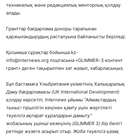
техникалық және редакциялық менторлық қолдау
алады.
Гранттар бағдарлама доноры тарапынан
қаржыландырудың расталуына байланысты беріледі.
Қосымша сұрақтар бойынша kz-
info@internews.org поштасына «GLIMMER-3 контент
грант» деген тақырыппен хат жазып, хабарласыңыз.
Бұл бастамаға Ұлыбритания үкіметінің Халықаралық
Даму бағдарламасы (UK International Development)
қолдау көрсетіп, Internews ұйымы “Аймақтардың
тыныс-тіршілігін кеңінен қамту үшін жергілікті
тәуелсіз ақпарат құралдарын дамыту”
жобасының
үші
нші кезеңінің (GLIMMER 3) бір бөлігі
ретінде жүзеге асырып отыр. Жоба
тәуелсіз қазақ