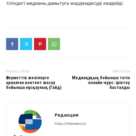
тіліндегі медианы дамытуға жәрдемдесуді
көздейді.
Previous article
Next article
Әлеуметтік желілерге
Медиақұқық бойынша тегін
арналған контент жасау
онлайн-курс: іріктеу
бойынша нұсқаулық (Гайд)
басталды
Редакция
https://internews.kz