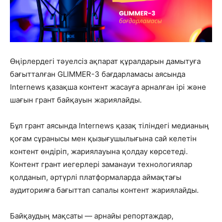
Өңірлердегі тәуелсіз ақпарат құралдарын дамытуға
бағытталған GLIMMER-3 бағдарламасы аясында
Internews қазақша контент жасауға арналған ірі және
шағын грант байқауын жариялайды.
Бұл грант аясында Internews қазақ тіліндегі медианың
қоғам сұранысы мен қызығушылығына сай келетін
контент өндіріп, жариялауына қолдау көрсетеді.
Контент грант иегерлері заманауи технологиялар
қолданып, әртүрлі платформаларда аймақтағы
аудиторияға бағыттап сапалы контент жариялайды.
Байқаудың мақсаты — арнайы репортаждар,