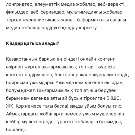
лонгридтер, әлеуметтік медиа жобалар, веб-деректі
фильмдер, веб-сериалдар, мультимедиялы жобалар,
тергеу журналистикасы және т.б. форматтағы сапалы
медиа жобалар өндіруге қолдау көрсету.
Кімдер қатыса алады?
Қазақстанның барлық өңіріндегі онлайн контент
әзірлеп жүрген шығармашылық топтар, тәуелсіз
контент өндірушілер, блогерлер және журналистердің
бейресми ұжымдары. Ұжымда кем дегенде екі адам
болуы қажет. Шығармашылық топ өтініш беруден
бұрын кем дегенде алты ай бұрын тіркелген (ЖШС,
ЖК, Қор немесе тағы басқа) заңды ұйым болуы тиіс.
Аймақтардағы жобаларға немесе ұжым мүшелерінің
кейбір мүшесі өңірде тұратын жобаларға басымдық
беріледі.