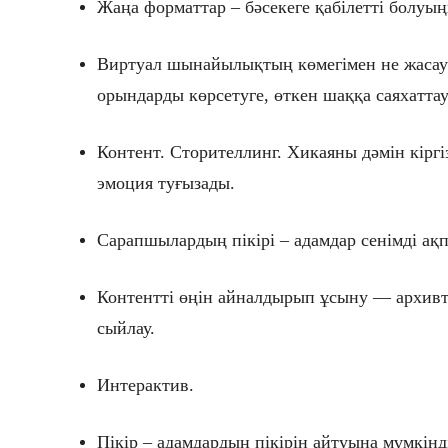
Жаңа форматтар – бәсекеге қабілетті болуы
Виртуал шынайылықтың көмегімен не жасауғ
орындарды көрсетуге, өткен шаққа саяхаттау
Контент. Сторителлинг. Хикаяны дәмін кіргіз
эмоция туғызады.
Сарапшылардың пікірі – адамдар сенімді ақп
Контентті өңін айналдырып ұсыну — архивт
сыйлау.
Интерактив.
Пікір – адамдардың пікірін айтуына мүмкінд