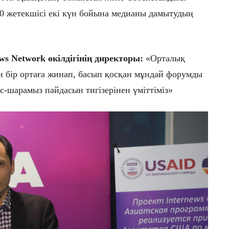
 50 жетекшісі екі күн бойына медианы дамытудың
s Network өкілдігінің директоры:
«Орталық
 бір ортаға жинап, басып қосқан мұндай форумды
с-шарамыз пайдасын тигізерінен үміттіміз»