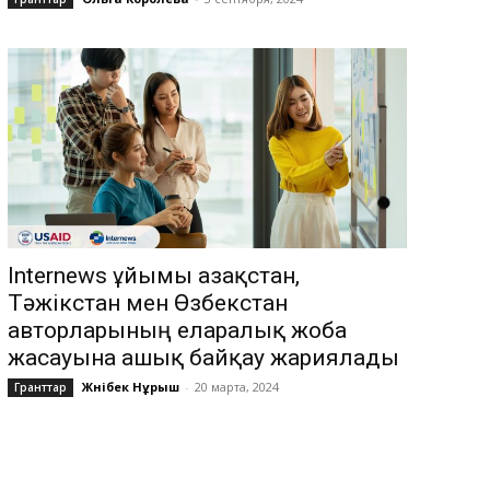
Internews ұйымы Қазақстан,
Тәжікстан мен Өзбекстан
авторларының еларалық жоба
жасауына ашық байқау жариялады
Жәнібек Нұрыш
-
20 марта, 2024
Гранттар