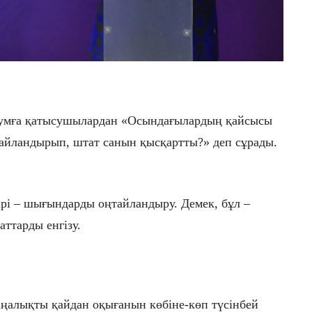
румға қатысушылардан «Осындағылардың қайсысы
йландырып, штат санын қысқартты?» деп сұрады.
ірі – шығындарды оңтайландыру. Демек, бұл –
ттарды енгізу.
ңалықты қайдан оқығанын көбіне-көп түсінбей