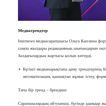
Медиатрендтер
Internews медиасарапшысы Ольга Каплина фо
соңғы жылдары редакцияның шығындарын оңта
Залдағылардың жартысы қолын көтерді.
Бүгінгі медианарықтағы даму трендтерінің б
автоматизация, қашықтан жұмыс істеу, форма
Тағы бір тренд – брендинг.
Сарапшылардың айтуынша, бүгінде адамдар жа