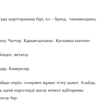
зды шарттарының бірі, ол – бренд, танымалдығы,
арату. Чаттар. Қарым-қатынас. Қосымша контент
імдеп, жеткізу.
дар. Камералар.
йқап көріп, солармен жұмыс істеу қажет. Алайда,
 әдемі нәрселерді жасау немесе қайтарымы
асау бар.