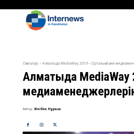
Оқиғалар
Алматыда MediaWay 2019 – Орталық Азия медиамен
Алматыда MediaWay 2
медиаменеджерлерін
Автор:
Жәнібек Нұрыш