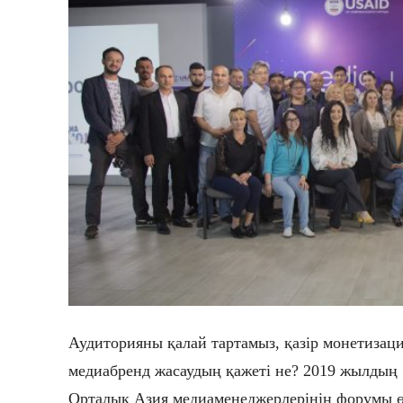
Аудиторияны қалай тартамыз, қазір монетизаци
медиабренд жасаудың қажеті не? 2019 жылдың
Орталық Азия медиаменеджерлерінің форумы өт