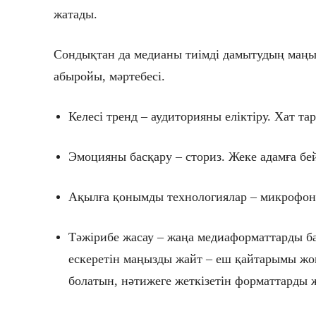
жатады.
Сондықтан да медианы тиімді дамытудың маңы
абыройы, мәртебесі.
Келесі тренд – аудиторияны еліктіру. Хат т
Эмоцияны басқару – сториз. Жеке адамға бей
Ақылға қонымды технологиялар – микрофон
Тәжірибе жасау – жаңа медиаформаттарды ба
ескеретін маңызды жайт – еш қайтарымы жоқ
болатын, нәтижеге жеткізетін форматтарды ж