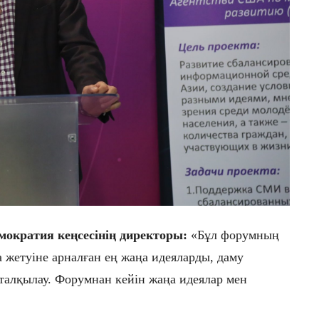
мократия кеңсесінің директоры:
«Бұл форумның
жетуіне арналған ең жаңа идеяларды, даму
 талқылау. Форумнан кейін жаңа идеялар мен