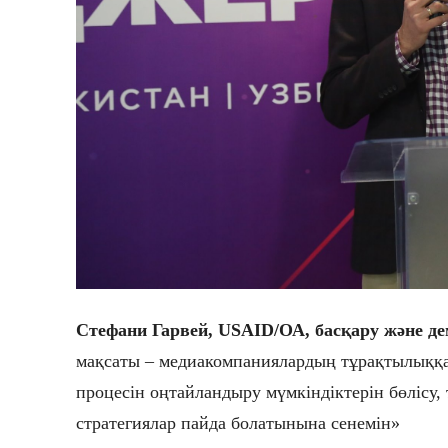
Стефани Гарвей, USAID/ОА, басқару және де
мақсаты – медиакомпаниялардың тұрақтылыққа 
процесін оңтайландыру мүмкіндіктерін бөлісу,
стратегиялар пайда болатынына сенемін»