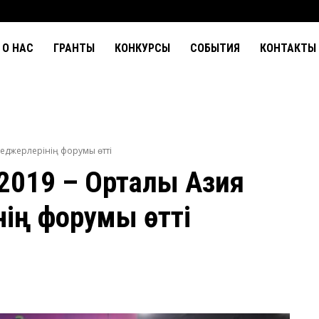
О НАС
ГРАНТЫ
КОНКУРСЫ
СОБЫТИЯ
КОНТАКТЫ
еджерлерінің форумы өтті
019 – Орталық Азия
ің форумы өтті