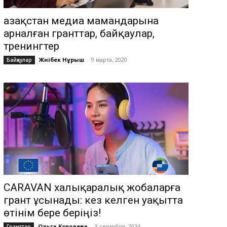
Қазақстан медиа мамандарына
арналған гранттар, байқаулар,
тренингтер
Жәнібек Нұрыш
-
9 марта, 2020
Байқаулар
CARAVAN халықаралық жобаларға
грант ұсынады: кез келген уақытта
өтінім бере беріңіз!
Ольга Королева
-
3 сентября, 2024
Гранттар