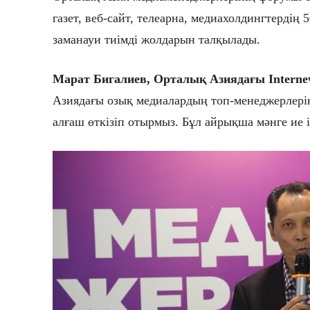
газет, веб-сайт, телеарна, медиахолдингтердің
заманауи тиімді жолдарын талқылады.
Марат Бигалиев, Орталық Азиядағы Internew
Азиядағы озық медиалардың топ-менеджерлерін
алғаш өткізіп отырмыз. Бұл айрықша мәнге ие і