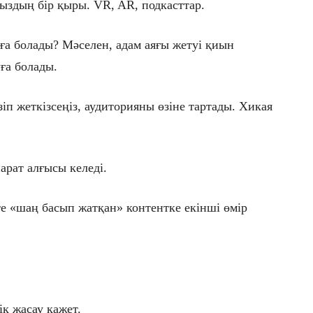
ңыздың бір қыры. VR, AR, подкасттар.
а болады? Мәселен, адам аяғы жетуі қиын
ға болады.
іп жеткізсеңіз, аудиторияны өзіне тартады. Хикая
арат алғысы келеді.
е «шаң басып жатқан» контентке екінші өмір
ік жасау қажет.