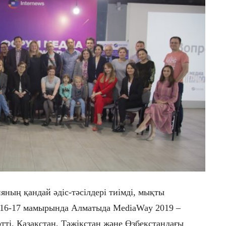
яның қандай әдіс-тәсілдері тиімді, мықты
 16-17 мамырында Алматыда MediaWay 2019 –
ті. Қазақстан, Тәжікстан және Өзбекстандағы