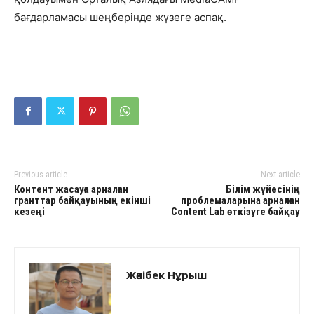
бағдарламасы шеңберінде жүзеге аспақ.
Previous article
Next article
Контент жасауға арналған
Білім жүйесінің
гранттар байқауының екінші
проблемаларына арналған
кезеңі
Content Lab өткізуге байқау
Жәнібек Нұрыш