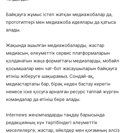
Байқауға жұмыс істеп жатқан медиажобалар да,
прототиптері мен медиажоба идеялары да қатыса
алады.
Жақында ашылған медиажобаларды, жастар
медиасын, әлеуметтік сервис платформаларын
қолданатын жаңа форматтағы медиаларды, мобайл
қосымшалар мен чат-бот жасаушыларын байқауға
өтініш жіберуге шақырамыз. Сондай-ақ,
медиастартапы бар, бірақ неден бастау керегін
немесе іске қосуға арналған ресурс таппай жүрген
командалар да өтініш бере алады.
Internews жеңімпаздарды таңдау барысында
редакцияның күн тәртібіндегі әлеуметтік
мәселелерге, жастар, әйелдер мен қоғамның әлсіз