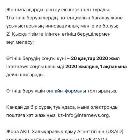
Жеңімпаздарды іріктеу екі кезеңнен тұрады:
1) өтініш берушілердің потенциалын бағалау және
ұсыныстарының инновациялық мәнге ие болуы;
2) Қысқа тізімге ілінген өтініш берушілермен
әңгімелесу;
Өтініш берудің соңғы күні –
20 қаңтар 2020 жыл
Internews соңғы шешімді
2020 жылдың 1 ақпанына
дейін шығарады.
Өтініш беру үшін
онлайн-форманы
толтырыңыз.
Қандай да бір сұрақ туындаса, мына электронды
поштаға хат жазыңыз: kz-info@internews.org.
Жоба АҚШ Халықаралық даму Агенттігінің (USAID)
қолдауымен Орталық Азиядағы MediaCAMP