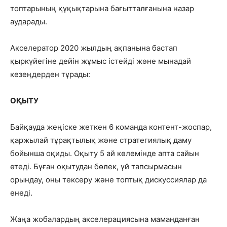
топтарының құқықтарына бағытталғанына назар
аударады.
Акселератор 2020 жылдың ақпанына бастап
қыркүйегіне дейін жұмыс істейді және мынадай
кезеңдерден тұрады:
ОҚЫТУ
Байқауда жеңіске жеткен 6 команда контент-жоспар,
қаржылай тұрақтылық және стратегиялық даму
бойынша оқиды. Оқыту 5 ай көлемінде апта сайын
өтеді. Бұған оқытудан бөлек, үй тапсырмасын
орындау, оны тексеру және топтық дискуссиялар да
енеді.
Жаңа жобалардың акселерациясына маманданған