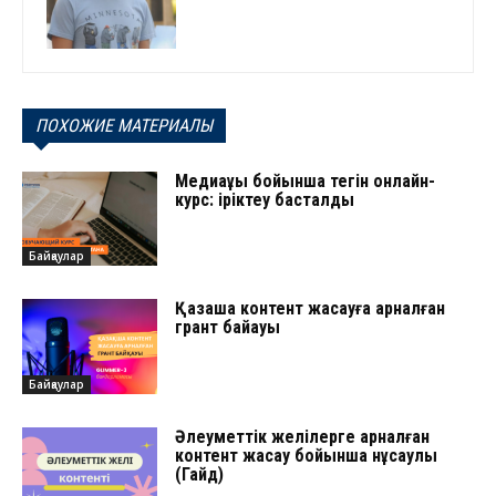
ПОХОЖИЕ МАТЕРИАЛЫ
Медиақұқық бойынша тегін онлайн-
курс: іріктеу басталды
Байқаулар
Қазақша контент жасауға арналған
грант байқауы
Байқаулар
Әлеуметтік желілерге арналған
контент жасау бойынша нұсқаулық
(Гайд)