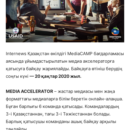
Internews Қазақстан өкілдігі MediaCAMP бағдарламасы
аясында ұйымдастырылатын медиа акселераторға
қатысуға байқау жариялайды. Байқауға өтініш берудің
соңғы күні
— 20 қаңтар 2020 жыл.
MEDIA ACCELERATOR
– жастар медиасы мен жаңа
форматтағы медиаларға білім беретін онлайн-алаңша.
Бұған барлығы 6 команда қатысады. Командалардың
3-і Қазақстаннан, тағы 3-і Тәжікстаннан болады.
Барлық қатысушы команданы ашық байқау арқылы
таңдайды.