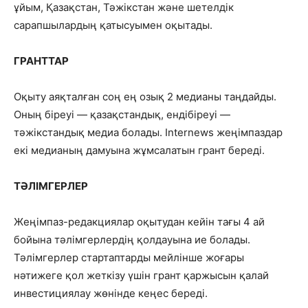
ұйым, Қазақстан, Тәжікстан және шетелдік
сарапшылардың қатысуымен оқытады.
ГРАНТТАР
Оқыту аяқталған соң ең озық 2 медианы таңдайды.
Оның біреуі — қазақстандық, ендібіреуі —
тәжікстандық медиа болады. Internews жеңімпаздар
екі медианың дамуына жұмсалатын грант береді.
ТӘЛІМГЕРЛЕР
Жеңімпаз-редакциялар оқытудан кейін тағы 4 ай
бойына тәлімгерлердің қолдауына ие болады.
Тәлімгерлер стартаптарды мейлінше жоғары
нәтижеге қол жеткізу үшін грант қаржысын қалай
инвестициялау жөнінде кеңес береді.