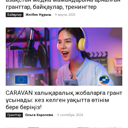
гранттар, байқаулар, тренингтер
Жәнібек Нұрыш
-
9 марта, 2020
Байқаулар
CARAVAN халықаралық жобаларға грант
ұсынады: кез келген уақытта өтінім
бере беріңіз!
Ольга Королева
-
3 сентября, 2024
Гранттар