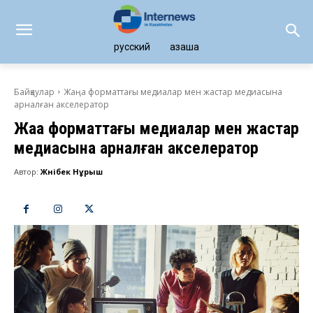
русский
қазақша
Байқаулар
Жаңа форматтағы медиалар мен жастар медиасына
арналған акселератор
Жаңа форматтағы медиалар мен жастар
медиасына арналған акселератор
Автор:
Жәнібек Нұрыш