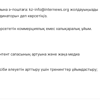
ына э-поштаға: kz-info@internews.org жолдауыңызды
динаторы» деп көрсетіңіз.
көрсететін коммерциялық емес халықаралық ұйым.
нтент сапасының артуына және жаңа медиа
би әлеуетін арттыру үшін тренингтер ұйымдастыру;