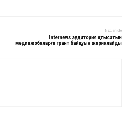
Next article
Internews аудитория қатысатын
медиажобаларға грант байқауын жариялайды