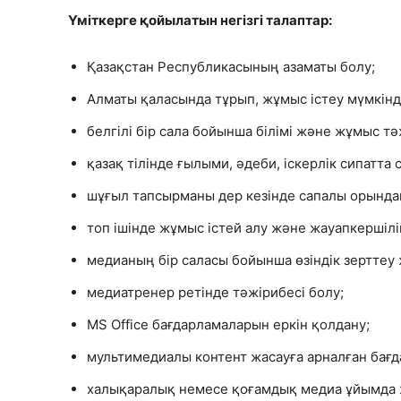
Үміткерге қойылатын негізгі талаптар:
Қазақстан Республикасының азаматы болу;
Алматы қаласында тұрып, жұмыс істеу мүмкінді
белгілі бір сала бойынша білімі және жұмыс тә
қазақ тілінде ғылыми, әдеби, іскерлік сипатта 
шұғыл тапсырманы дер кезінде сапалы орындай
топ ішінде жұмыс істей алу және жауапкершілі
медианың бір саласы бойынша өзіндік зерттеу 
медиатренер ретінде тәжірибесі болу;
MS Office бағдарламаларын еркін қолдану;
мультимедиалы контент жасауға арналған бағд
халықаралық немесе қоғамдық медиа ұйымда ж