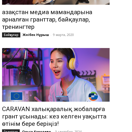
Қазақстан медиа мамандарына
арналған гранттар, байқаулар,
тренингтер
Жәнібек Нұрыш
-
9 марта, 2020
Байқаулар
CARAVAN халықаралық жобаларға
грант ұсынады: кез келген уақытта
өтінім бере беріңіз!
Ольга Королева
-
3 сентября, 2024
Гранттар