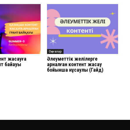
Оқиғалар
ент жасауға
Әлеуметтік желілерге
нт байқауы
арналған контент жасау
бойынша нұсқаулық (Гайд)