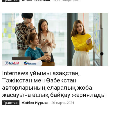
Internews ұйымы Қазақстан,
Тәжікстан мен Өзбекстан
авторларының еларалық жоба
жасауына ашық байқау жариялады
Жәнібек Нұрыш
-
20 марта, 2024
Гранттар