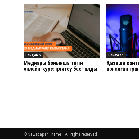
Байқаулар
Байқаулар
Медиақұқық бойынша тегін
Қазақша конт
онлайн-курс: іріктеу басталды
арналған гра
© Newspaper Theme | All rights reserved