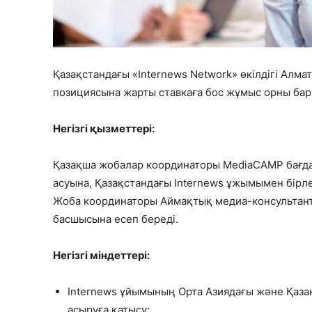
Қазақстандағы «Internews Network» өкілдігі Алм
позициясына жарты ставкаға бос жұмыс орны бар
Негізгі қызметтері:
Қазақша жобалар координаторы MediаCAMP бағда
асуына, Қазақстандағы Internews ұжымымен бірле
Жоба координаторы Аймақтық медиа-консультант 
басшысына есеп береді.
Негізгі міндеттері:
Internews ұйымының Орта Азиядағы және Қаза
асыруға қатысу;