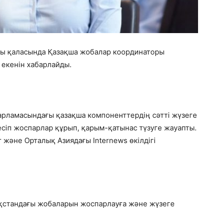
аты қаласында Қазақша жобалар координаторы
 екенін хабарлайды.
рламасындағы қазақша компоненттердің сәтті жүзеге
сіп жоспарлар құрып, қарым-қатынас түзуге жауапты.
және Орталық Азиядағы Internews өкілдігі
қстандағы жобаларын жоспарлауға және жүзеге