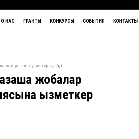
О НАС
ГРАНТЫ
КОНКУРСЫ
СОБЫТИЯ
КОНТАКТЫ
ры позициясына қызметкер іздейді
қазақша жобалар
иясына қызметкер