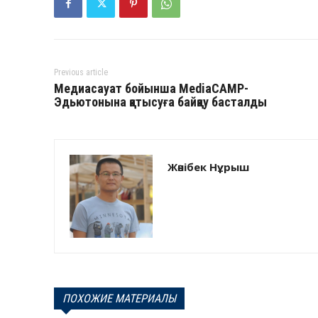
Previous article
Медиасауат бойынша MediaCAMP-
Эдьютонына қатысуға байқау басталды
Жәнібек Нұрыш
ПОХОЖИЕ МАТЕРИАЛЫ