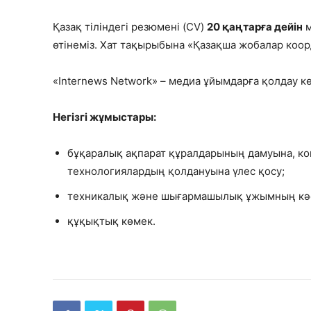
Қазақ тіліндегі резюмені (CV)
20 қаңтарға дейін
м
өтінеміз. Хат тақырыбына «Қазақша жобалар коор
«Internews Network» – медиа ұйымдарға қолдау 
Негізгі жұмыстары:
бұқаралық ақпарат құралдарының дамуына, ко
технологиялардың қолдануына үлес қосу;
техникалық және шығармашылық ұжымның кәсі
құқықтық көмек.