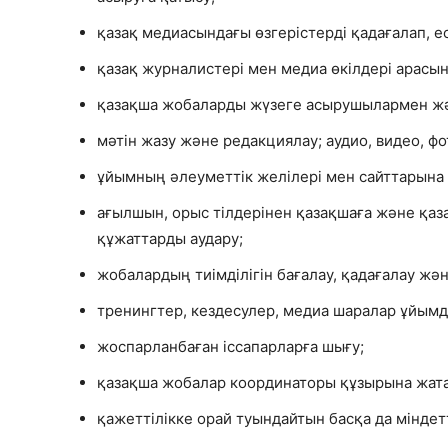
қазақ медиасындағы өзгерістерді қадағалап, ес
қазақ журналистері мен медиа өкілдері арасы
қазақша жобаларды жүзеге асырушылармен жән
мәтін жазу және редакциялау; аудио, видео, фо
ұйымның әлеуметтік желілері мен сайттарына
ағылшын, орыс тілдерінен қазақшаға және қаз
құжаттарды аудару;
жобалардың тиімділігін бағалау, қадағалау жән
тренингтер, кездесулер, медиа шаралар ұйымд
жоспарланбаған іссапарларға шығу;
қазақша жобалар координаторы құзырына жата
қажеттілікке орай туындайтын басқа да міндет