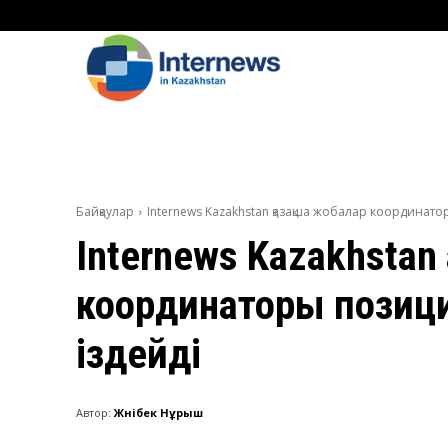
Байқаулар
Internews Kazakhstan қазақша жобалар координато
Internews Kazakhstan 
координаторы позиц
іздейді
Автор:
Жәнібек Нұрыш