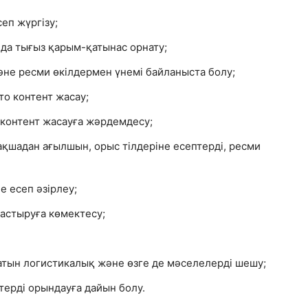
еп жүргізу;
нда тығыз қарым-қатынас орнату;
е ресми өкілдермен үнемі байланыста болу;
то контент жасау;
 контент жасауға жәрдемдесу;
ақшадан ағылшын, орыс тілдеріне есептерді, ресми
е есеп әзірлеу;
астыруға көмектесу;
тын логистикалық және өзге де мәселелерді шешу;
терді орындауға дайын болу.