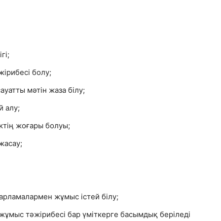
гі;
жірибесі болу;
сауатты мәтін жаза білу;
 алу;
ктің жоғары болуы;
жасау;
арламалармен жұмыс істей білу;
ұмыс тәжірибесі бар үміткерге басымдық беріледі