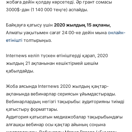
жобаға дейін қолдау көрсетеді. Әр грант сомасы
3000$-дан (1 140 000 теңге) аспайды.
Байқауға қатысу үшін
2020 жылдың 15 ақпаны,
Алматы уақытымен сағат 24:00-ке дейін мына
онлайн-
өтінішті
толтырыңыз.
Internews келіп түскен өтініштерді қарап, 2020
жылдың 21 ақпанынан кешіктірмей шешім
қабылдайды.
Жоба аясында Internews 2020 жылдың қаңтар-
ақпанында вебинарлар сериясын ұйымдастырады.
Вебинарлардың негізгі тақырыбы: аудиторияны тиімді
қатыстыру форматтары.
Аудитория қатысатын медиажобалар тақырыбындағы
алғашқы вебинар осы қаңтар айының соңына