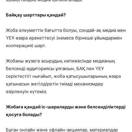
Байқау шарттары қандай?
Жоба әлеуметтік бағытта болуы, сондай-ақ медиа мен
ҮЕҰ өзара әрекеттесуі (немесе бірнеше ұйымдармен
кооперация) шарт.
Жобаны жүзеге асырудың нәтижесінде медианың
белсенді аудиториясы ұлғаюын, БАҚ пен ҮЕҰ
серіктестігі нығайып, жоба қатысушыларының өзара
қатынасын жетілдіретін тиімді механизмдер
әзірленуін күтеміз.
Жобаға қандай іс-шараларды және белсенділіктерді
қосуға болады?
Бұған онлайн және офлайн-акциялар, материалдар