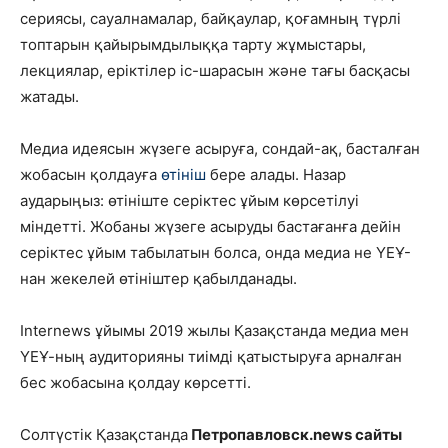
сериясы, сауалнамалар, байқаулар, қоғамның түрлі
топтарын қайырымдылыққа тарту жұмыстары,
лекциялар, еріктілер іс-шарасын және тағы басқасы
жатады.
Медиа идеясын жүзеге асыруға, сондай-ақ, басталған
жобасын қолдауға
өтініш
бере алады. Назар
аударыңыз: өтініште серіктес ұйым көрсетілуі
міндетті. Жобаны жүзеге асыруды бастағанға дейін
серіктес ұйым табылатын болса, онда медиа не ҮЕҰ-
нан жекелей өтініштер қабылданады.
Internews ұйымы 2019 жылы Қазақстанда медиа мен
ҮЕҰ-ның аудиторияны тиімді қатыстыруға арналған
бес жобасына қолдау көрсетті.
Солтүстік Қазақстанда
Петропавловск.news сайты