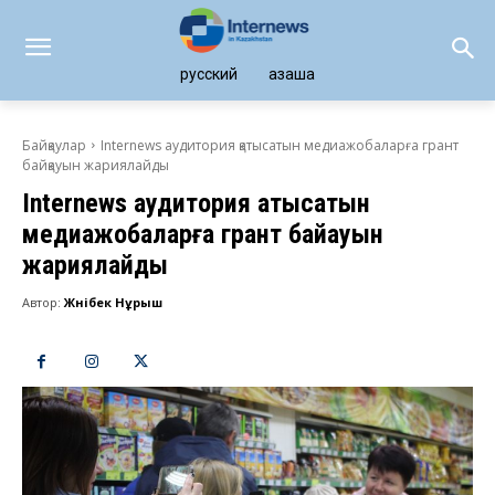
русский
қазақша
Байқаулар
Internews аудитория қатысатын медиажобаларға грант
байқауын жариялайды
Internews аудитория қатысатын
медиажобаларға грант байқауын
жариялайды
Автор:
Жәнібек Нұрыш