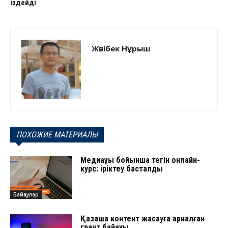
іздейді
Жәнібек Нұрыш
ПОХОЖИЕ МАТЕРИАЛЫ
Медиақұқық бойынша тегін онлайн-
курс: іріктеу басталды
Байқаулар
Қазақша контент жасауға арналған
грант байқауы