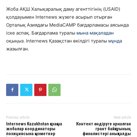
Жоба АҚШ Халықаралық даму агенттігінің (USAID)
қолдауымен Internews жүзеге асырып отырған
Орталық Азиядағы MediaCAMP бағдарламасы аясында
іске аспақ. Бағдарлама туралы
мына мақаладан
оқыңыз. Internews Қазақстан өкілдігі туралы
мұнда
жазылған.
Previous article
Next article
Internews Kazakhstan қазақша
Контент өндіруге арналған
жобалар координаторы
грант байқауының
позициясына қызметкер
финалистері анықталды