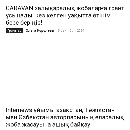
CARAVAN халықаралық жобаларға грант
ұсынады: кез келген уақытта өтінім
бере беріңіз!
Ольга Королева
-
3 сентября, 2024
Гранттар
Internews ұйымы Қазақстан, Тәжікстан
мен Өзбекстан авторларының еларалық
жоба жасауына ашық байқау