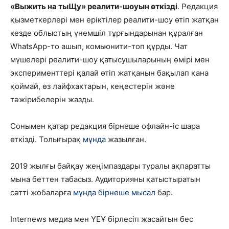
«Выжить на тыЩу» реалити-шоуын өткізді
. Редакция
қызметкерлері мен еріктілер реалити-шоу өтіп жатқан
кезде облыстың үнемшіл тұрғындарынан құралған
WhatsApp-то ашып, комьюнити-топ құрды. Чат
мүшелері реалити-шоу қатысушыларының өмірі мен
эксперименттері қалай өтіп жатқанын бақылап қана
қоймай, өз лайфхактарын, кеңестерін және
тәжірибелерін жазды.
Сонымен қатар редакция бірнеше офлайн-іс шара
өткізді. Толығырақ
мұнда
жазылған.
2019 жылғы байқау жеңімпаздары туралы ақпаратты
мына беттен табасыз. Аудиторияны қатыстыратын
сәтті жобаларға
мұнда бірнеше мысал
бар.
Internews медиа мен ҮЕҰ бірлесіп жасайтын бес