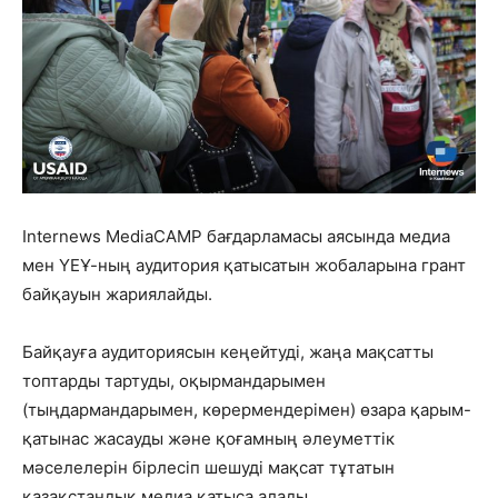
Internews MediaCAMP бағдарламасы аясында медиа
мен ҮЕҰ-ның аудитория қатысатын жобаларына грант
байқауын жариялайды.
Байқауға аудиториясын кеңейтуді, жаңа мақсатты
топтарды тартуды, оқырмандарымен
(тыңдармандарымен, көрермендерімен) өзара қарым-
қатынас жасауды және қоғамның әлеуметтік
мәселелерін бірлесіп шешуді мақсат тұтатын
қазақстандық медиа қатыса алады.