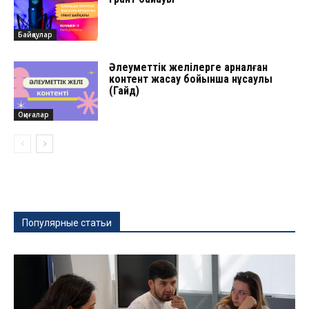
Байқаулар
Әлеуметтік желілерге арналған
контент жасау бойынша нұсқаулық
(Гайд)
Оқиғалар
Популярные статьи