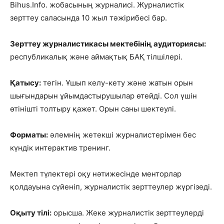
Bihus.Info. жобасының журналисі. Журналистік
зерттеу саласында 10 жыл тәжірибесі бар.
Зерттеу журналистикасы мектебінің аудиториясы:
республикалық және аймақтық БАҚ тілшілері.
Қатысу:
тегін. Ұшып келу-кету және жатын орын
шығындарын ұйымдастырушылар өтейді. Сол үшін
өтінішті толтыру қажет. Орын саны шектеулі.
Форматы:
әлемнің жетекші журналистерімен бес
күндік интерактив тренинг.
Мектеп түлектері оқу нәтижесінде менторлар
қолдауына сүйеніп, журналистік зерттеулер жүргізеді.
Оқыту тілі:
орысша. Жеке журналистік зерттеулерді