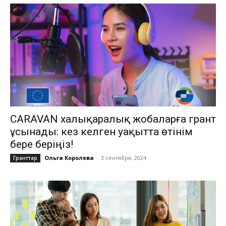
CARAVAN халықаралық жобаларға грант
ұсынады: кез келген уақытта өтінім
бере беріңіз!
Ольга Королева
-
3 сентября, 2024
Гранттар