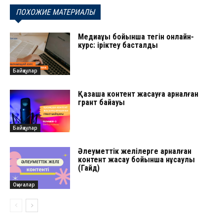
ПОХОЖИЕ МАТЕРИАЛЫ
Медиақұқық бойынша тегін онлайн-
курс: іріктеу басталды
Байқаулар
Қазақша контент жасауға арналған
грант байқауы
Байқаулар
Әлеуметтік желілерге арналған
контент жасау бойынша нұсқаулық
(Гайд)
Оқиғалар