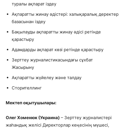
туралы ақпарат іздеу
Ақпаратты жинау әдістері: халықаралық деректер
базасынан іздеу
Бақылауды ақпаратты жинау әдісі ретінде
қарастыру
Адамдарды ақпарат көзі ретінде қарастыру
Зерттеу журналистикасындағы сұхбат
Жасырыну
Ақпаратты жүйелеу және талдау
Сторителлинг
Мектеп оқытушылары:
Олег Хоменюк (Украина)
– Зерттеу журналистері
жаһандық желісі Директорлар кеңесінің мүшесі,