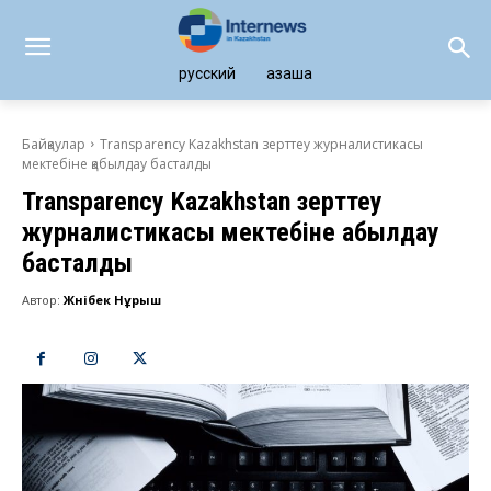
русский
қазақша
Байқаулар
Transparency Kazakhstan зерттеу журналистикасы
мектебіне қабылдау басталды
Transparency Kazakhstan зерттеу
журналистикасы мектебіне қабылдау
басталды
Автор:
Жәнібек Нұрыш