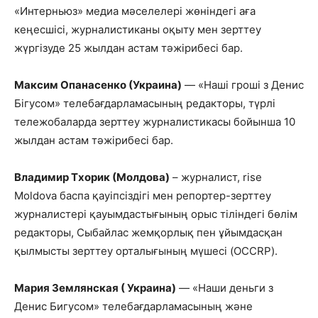
«Интерньюз» медиа мәселелері жөніндегі аға
кеңесшісі, журналистиканы оқыту мен зерттеу
жүргізуде 25 жылдан астам тәжірибесі бар.
Максим Опанасенко (Украина)
— «Наші гроші з Денис
Бігусом» телебағдарламасының редакторы, түрлі
тележобаларда зерттеу журналистикасы бойынша 10
жылдан астам тәжірибесі бар.
Владимир Тхорик (Молдова)
– журналист, rise
Moldova баспа қауіпсіздігі мен репортер-зерттеу
журналистері қауымдастығының орыс тіліндегі бөлім
редакторы, Сыбайлас жемқорлық пен ұйымдасқан
қылмысты зерттеу орталығының мүшесі (OCCRP).
Мария Землянская ( Украина)
— «Наши деньги з
Денис Бигусом» телебағдарламасының және