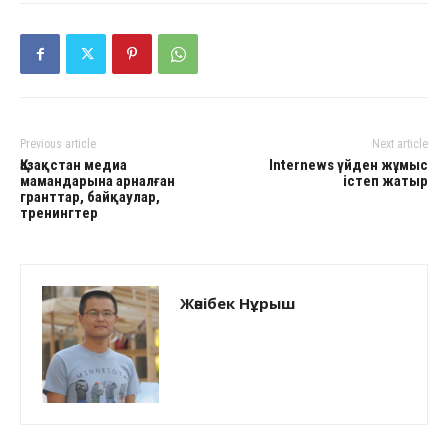
Previous article
Next article
Қазақстан медиа
Internews үйден жұмыс
мамандарына арналған
істеп жатыр
гранттар, байқаулар,
тренингтер
Жәнібек Нұрыш