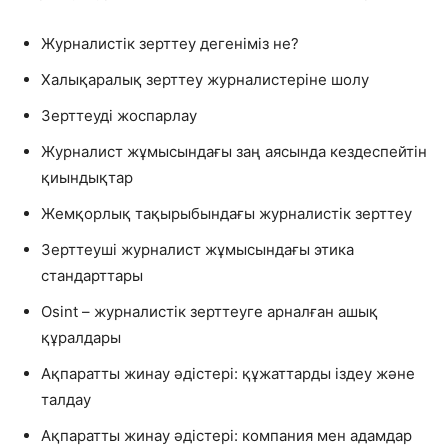
Журналистік зерттеу дегеніміз не?
Халықаралық зерттеу журналистеріне шолу
Зерттеуді жоспарлау
Журналист жұмысындағы заң аясында кездеспейтін
қиындықтар
Жемқорлық тақырыбындағы журналистік зерттеу
Зерттеуші журналист жұмысындағы этика
стандарттары
Osint – журналистік зерттеуге арналған ашық
құралдары
Ақпаратты жинау әдістері: құжаттарды іздеу және
талдау
Ақпаратты жинау әдістері: компания мен адамдар