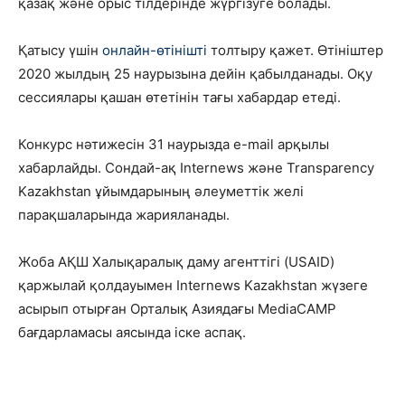
қазақ және орыс тілдерінде жүргізуге болады.
Қатысу үшін
онлайн-өтінішті
толтыру қажет. Өтініштер
2020 жылдың 25 наурызына дейін қабылданады. Оқу
сессиялары қашан өтетінін тағы хабардар етеді.
Конкурс нәтижесін 31 наурызда e-mail арқылы
хабарлайды. Сондай-ақ Internews және Transparency
Kazakhstan ұйымдарының әлеуметтік желі
парақшаларында жарияланады.
Жоба АҚШ Халықаралық даму агенттігі (USAID)
қаржылай қолдауымен Internews Kazakhstan жүзеге
асырып отырған Орталық Азиядағы MediaCAMP
бағдарламасы аясында іске аспақ.