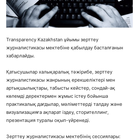
Transparency Kazakhstan ұйымы зерттеу
журналистикасы мектебіне қабылдау басталғанын
хабарлайды.
Қатысушылар халықаралық тәжірибе, зерттеу
журналистикасы жанрының ерекшеліктері мен
артықшылықтары, табысты кейстер, сондай-ақ
көлемді деректермен жұмыс істеу бойынша
практикалық дағдылар, мәліметтерді талдау және
визуализацияға ақпарат іздеу, сторителлинг,
презентация туралы оқып-үйренеді.
Зерттеу журналистикасы мектебінің сессиялары: