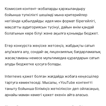
Комиссия контент-жобаларды қаржыландыру
бойынша түпкілікті шешімді мына критерийлер
негізінде қабылдайды: идея мен формат бірегейлігі,
мақсатты аудиториясын түсінуі, дайын өнім қандай
болатынын көре білуі және ақылға қонымды бюджет.
Егер конкурста жеңіске жетсеңіз, жабдықты сатып
алу/жалға алу, сондай-ақ лицензиялық бағдарламалық
жасақтаманы немесе мультимедиа құралдарын сатып
алуды бюджетке қосуға болады.
Internews қажет болған жағдайда жобаға кеңесшілер
тартуға көмектеседі. Мысалы, «YouTube контентті
таныту бойынша біліміңіз жеткіліксіз» деп ойласаңыз,
арнайы маман көмегі қажет екенін айта аласыз.