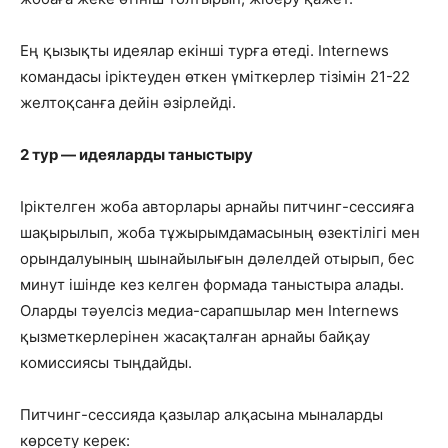
Ең қызықты идеялар екінші турға өтеді. Internews
командасы іріктеуден өткен үміткерлер тізімін 21-22
желтоқсанға дейін әзірлейді.
2 тур — идеяларды таныстыру
Іріктелген жоба авторлары арнайы питчинг-сессияға
шақырылып, жоба тұжырымдамасының өзектілігі мен
орындалуының шынайылығын дәлелдей отырып, бес
минут ішінде кез келген формада таныстыра алады.
Оларды тәуелсіз медиа-сарапшылар мен Internews
қызметкерлерінен жасақталған арнайы байқау
комиссиясы тыңдайды.
Питчинг-сессияда қазылар алқасына мыналарды
көрсету керек: