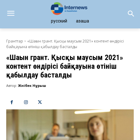
русский
қазақша
Гранттар
«Шағын грант. Қысқы маусым 2021» контент өндірісі
байқауына өтініш қабылдау басталды
«Шағын грант. Қысқы маусым 2021»
контент өндірісі байқауына өтініш
қабылдау басталды
Автор:
Жәнібек Нұрыш