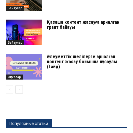
Байқаулар
Қазақша контент жасауға арналған
грант байқауы
Байқаулар
Әлеуметтік желілерге арналған
контент жасау бойынша нұсқаулық
(Гайд)
Оқиғалар
Популярные статьи