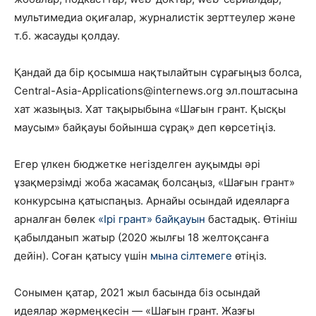
мультимедиа оқиғалар, журналистік зерттеулер және
т.б. жасауды қолдау.
Қандай да бір қосымша нақтылайтын сұрағыңыз болса,
Central-Asia-Applications@internews.org эл.поштасына
хат жазыңыз. Хат тақырыбына «Шағын грант. Қысқы
маусым» байқауы бойынша сұрақ» деп көрсетіңіз.
Егер үлкен бюджетке негізделген ауқымды әрі
ұзақмерзімді жоба жасамақ болсаңыз, «Шағын грант»
конкурсына қатыспаңыз. Арнайы осындай идеяларға
арналған бөлек
«Ірі грант» байқауын
бастадық. Өтініш
қабылданып жатыр (2020 жылғы 18 желтоқсанға
дейін). Соған қатысу үшін
мына сілтемеге
өтіңіз.
Сонымен қатар, 2021 жыл басында біз осындай
идеялар жәрмеңкесін — «Шағын грант. Жазғы