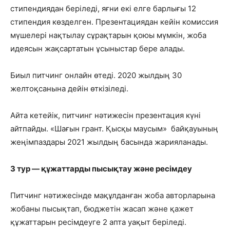
стипендиядан беріледі, яғни екі елге барлығы 12
стипендия көзделген.
Презентациядан кейін комиссия
мүшелері нақтылау сұрақтарын қоюы мүмкін, жоба
идеясын жақсартатын ұсыныстар бере алады.
Биыл питчинг онлайн өтеді. 2020 жылдың 30
желтоқсанына дейін өткізіледі.
Айта кетейік, питчинг нәтижесін презентация күні
айтпайды. «Шағын грант. Қысқы маусым» байқауының
жеңімпаздары 2021 жылдың басында жарияланады.
3 тур — құжаттарды пысықтау және ресімдеу
Питчинг нәтижесінде мақұлданған жоба авторларына
жобаны пысықтап, бюджетін жасап және қажет
құжаттарын ресімдеуге 2 апта уақыт беріледі.