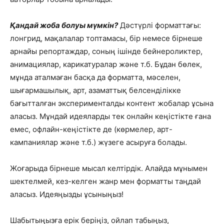
Қандай жоба болуы мүмкін?
Дәстүрлі форматтағы:
лонгрид, мақалалар топтамасы, бір немесе бірнеше
арнайы репортаждар, соның ішінде бейнероликтер,
анимациялар, карикатуралар және т.б. Бұдан бөлек,
мұнда аталмаған басқа да форматта, мәселен,
шығармашылық, арт, азаматтық белсенділікке
бағытталған эксперименталды контент жобалар ұсына
аласыз. Мұндай идеяларды тек онлайн кеңістікте ғана
емес, офлайн-кеңістікте де (көрмелер, арт-
кампаниялар және т.б.) жүзеге асыруға болады.
Жоғарыда бірнеше мысал келтірдік. Алайда мұнымен
шектелмей, кез-келген жанр мен форматты таңдай
аласыз. Идеяңызды ұсыныңыз!
Шабытыңызға ерік беріңіз, ойлап табыңыз,