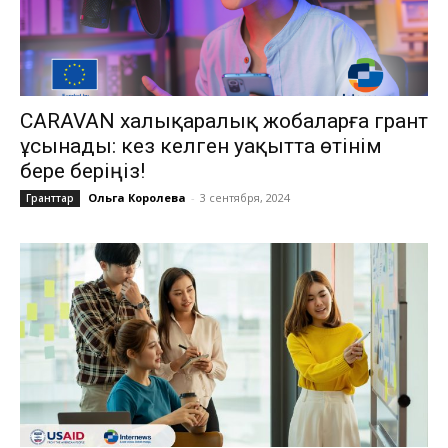
CARAVAN халықаралық жобаларға грант
ұсынады: кез келген уақытта өтінім
бере беріңіз!
Ольга Королева
-
3 сентября, 2024
Гранттар