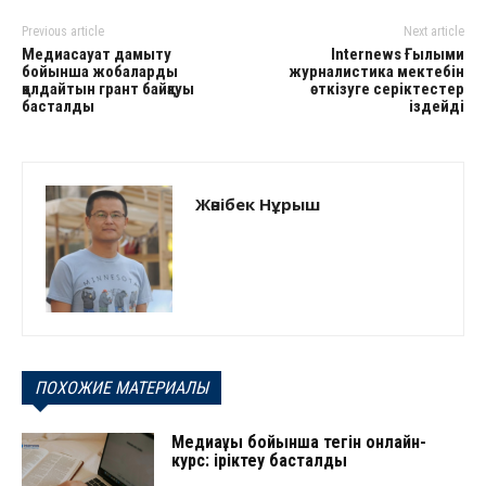
Previous article
Next article
Медиасауат дамыту
Internews Ғылыми
бойынша жобаларды
журналистика мектебін
қолдайтын грант байқауы
өткізуге серіктестер
басталды
іздейді
Жәнібек Нұрыш
ПОХОЖИЕ МАТЕРИАЛЫ
Медиақұқық бойынша тегін онлайн-
курс: іріктеу басталды