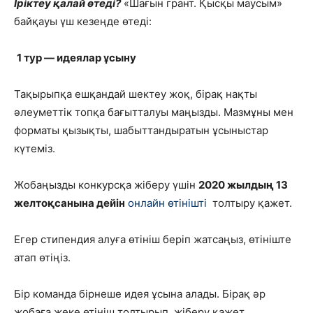
Іріктеу қалай өтеді?
«Шағын грант. Қысқы маусым»
байқауы үш кезеңде өтеді:
1 тур — идеялар ұсыну
Тақырыпқа ешқандай шектеу жоқ, бірақ нақты
әлеуметтік топқа бағытталуы маңызды. Мазмұны мен
форматы қызықты, шабыттандыратын ұсыныстар
күтеміз.
Жобаңызды конкурсқа жіберу үшін
2020 жылдың 13
желтоқсанына дейін
онлайн өтінішті
толтыру қажет.
Егер стипендия алуға өтініш беріп жатсаңыз, өтініште
атап өтіңіз.
Бір команда бірнеше идея ұсына алады. Бірақ әр
жобаға жеке өтініш толтырып, жіберу қажет.