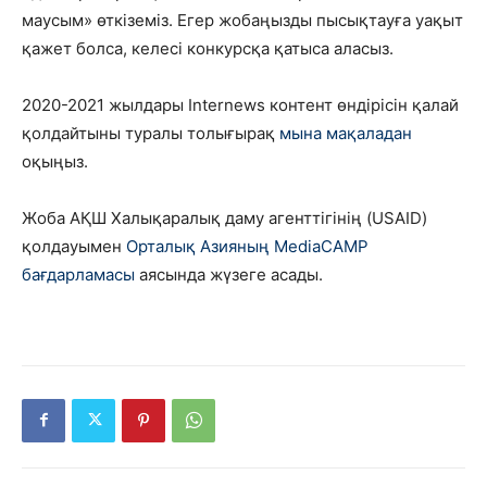
маусым» өткіземіз. Егер жобаңызды пысықтауға уақыт
қажет болса, келесі конкурсқа қатыса аласыз.
2020-2021 жылдары Internews контент өндірісін қалай
қолдайтыны туралы толығырақ
мына мақаладан
оқыңыз.
Жоба АҚШ Халықаралық даму агенттігінің (USAID)
қолдауымен
Орталық Азияның MediaCAMP
бағдарламасы
аясында жүзеге асады.