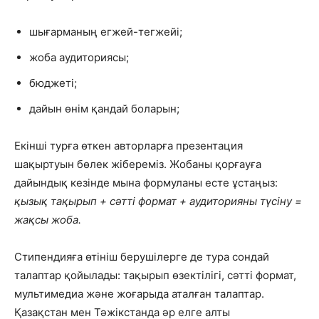
шығарманың егжей-тегжейі;
жоба аудиториясы;
бюджеті;
дайын өнім қандай боларын;
Екінші турға өткен авторларға презентация
шақыртуын бөлек жібереміз. Жобаны қорғауға
дайындық кезінде мына формуланы есте ұстаңыз:
қызық тақырып + сәтті формат + аудиторияны түсіну =
жақсы жоба.
Стипендияға өтініш берушілерге де тура сондай
талаптар қойылады: тақырып өзектілігі, сәтті формат,
мультимедиа және жоғарыда аталған талаптар.
Қазақстан мен Тәжікстанда әр елге алты