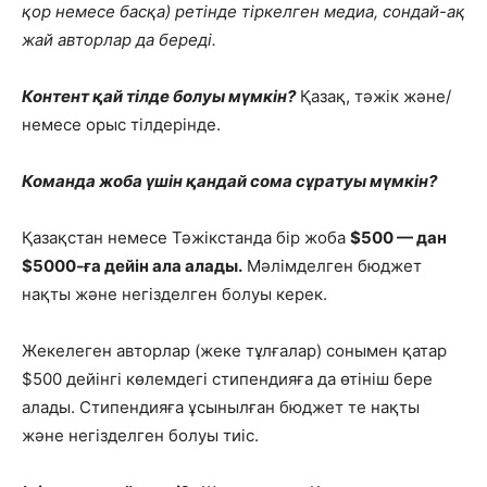
қор немесе басқа) ретінде тіркелген медиа, сондай-ақ
жай авторлар да береді.
Контент қай тілде болуы мүмкін?
Қазақ, тәжік және/
немесе орыс тілдерінде.
Команда жоба үшін қандай сома сұратуы мүмкін?
Қазақстан немесе Тәжікстанда бір жоба
$500 — дан
$5000-ға дейін ала алады.
Мәлімделген бюджет
нақты және негізделген болуы керек.
Жекелеген авторлар (жеке тұлғалар) сонымен қатар
$500 дейінгі көлемдегі стипендияға да өтініш бере
алады. Стипендияға ұсынылған бюджет те нақты
және негізделген болуы тиіс.