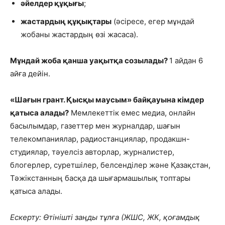
әйелдер құқығы
;
жастардың құқықтары
(әсіресе, егер мұндай
жобаны жастардың өзі жасаса).
Мұндай жоба қанша уақытқа созылады?
1 айдан 6
айға дейін.
«Шағын грант. Қысқы маусым» байқауына кімдер
қатыса алады?
Мемлекеттік емес медиа, онлайн
басылымдар, газеттер мен журналдар, шағын
телекомпаниялар, радиостанциялар, продакшн-
студиялар, тәуелсіз авторлар, журналистер,
блогерлер, суретшілер, белсенділер және Қазақстан,
Тәжікстанның басқа да шығармашылық топтары
қатыса алады.
Ескерту: Өтінішті заңды тұлға (ЖШС, ЖК, қоғамдық