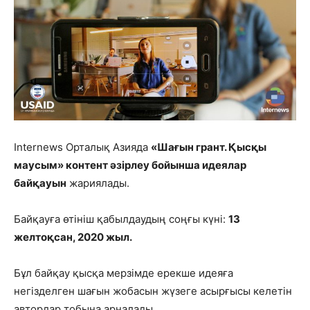
Internews Орталық Азияда
«Шағын грант. Қысқы
маусым» контент әзірлеу бойынша идеялар
байқауын
жариялады.
Байқауға өтініш қабылдаудың соңғы күні:
13
желтоқсан, 2020 жыл.
Бұл байқау қысқа мерзімде ерекше идеяға
негізделген шағын жобасын жүзеге асырғысы келетін
авторлар тобына арналады.