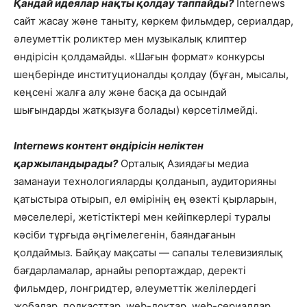
Қандай идеялар нақты қолдау таппайды?
Internews
сайт жасау және таныту, көркем фильмдер, сериалдар,
әлеуметтік роликтер мен музыкалық клиптер
өндірісін қолдамайды. «Шағын формат» конкурсы
шеңберінде институционалды қолдау (бұған, мысалы,
кеңсені жалға алу және басқа да осындай
шығындарды жатқызуға болады) көрсетілмейді.
Internews контент өндірісін неліктен
қаржыландырады?
Орталық Азиядағы медиа
заманауи технологияларды қолданып, аудиторияны
қатыстыра отырып, ел өмірінің ең өзекті қырларын,
мәселелері, жетістіктері мен кейіпкерлері туралы
кәсіби тұрғыда әңгімелегенін, баяндағанын
қолдаймыз. Байқау мақсаты — сапалы телевизиялық
бағдарламалар, арнайы репортаждар, деректі
фильмдер, лонгридтер, әлеуметтік желілердегі
жобалар, подкасттар, web-доктар, web-сериалдар,