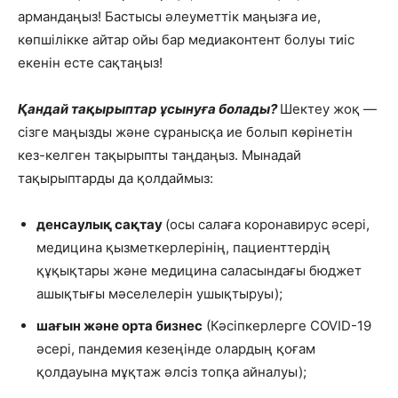
армандаңыз! Бастысы әлеуметтік маңызға ие,
көпшілікке айтар ойы бар медиаконтент болуы тиіс
екенін есте сақтаңыз!
Қандай тақырыптар ұсынуға болады?
Шектеу жоқ —
сізге маңызды және сұранысқа ие болып көрінетін
кез-келген тақырыпты таңдаңыз. Мынадай
тақырыптарды да қолдаймыз:
денсаулық сақтау
(осы салаға коронавирус әсері,
медицина қызметкерлерінің, пациенттердің
құқықтары және медицина саласындағы бюджет
ашықтығы мәселелерін ушықтыруы);
шағын және орта бизнес
(Кәсіпкерлерге COVID-19
әсері, пандемия кезеңінде олардың қоғам
қолдауына мұқтаж әлсіз топқа айналуы);