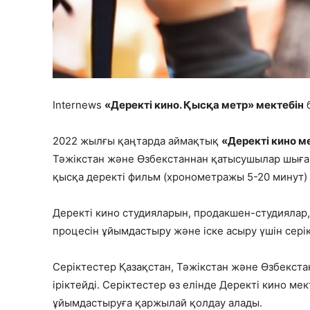
Internews
«Деректі кино. Қысқа метр» мектебін
б
2022 жылғы қаңтарда аймақтық
«Деректі кино м
Тәжікстан және Өзбекстаннан қатысушылар шыға
қысқа деректі фильм (хронометражы 5-20 минут) т
Деректі кино студияларын, продакшен-студияла
процесін ұйымдастыру және іске асыру үшін сері
Серіктестер Қазақстан, Тәжікстан және Өзбекста
іріктейді. Серіктестер өз елінде Деректі кино ме
ұйымдастыруға қаржылай қолдау алады.