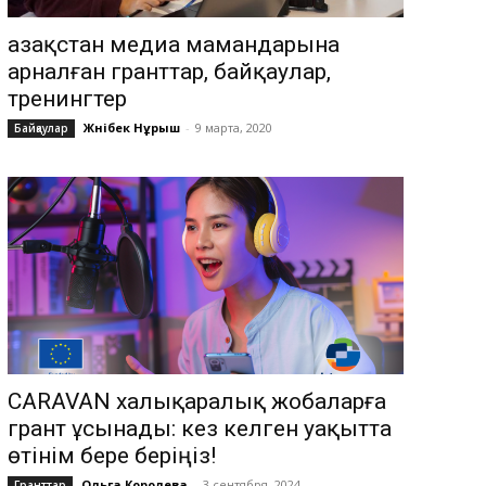
Қазақстан медиа мамандарына
арналған гранттар, байқаулар,
тренингтер
Жәнібек Нұрыш
-
9 марта, 2020
Байқаулар
CARAVAN халықаралық жобаларға
грант ұсынады: кез келген уақытта
өтінім бере беріңіз!
Ольга Королева
-
3 сентября, 2024
Гранттар