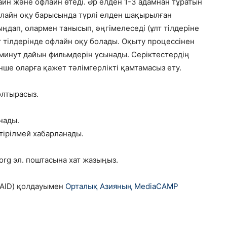
йн және офлайн өтеді. Әр елден 1-3 адамнан тұратын
лайн оқу барысында түрлі елден шақырылған
ңдап, олармен танысып, әңгімелеседі (ұлт тілдеріне
т тілдерінде офлайн оқу болады. Оқыту процессінен
минут дайын фильмдерін ұсынады. Серіктестердің
нше оларға қажет тәлімгерлікті қамтамасыз ету.
лтырасыз.
нады.
тірілмей хабарланады.
 org эл. поштасына хат жазыңыз.
SAID) қолдауымен
Орталық Азияның MediaCAMP