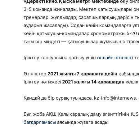
«Деректі кино. Қысқа метр» мектебінде
оқу онла
3-5 команда жиналады. Мектеп қатысушылары он
тренерлер, жұлдыздар, сарапшылардың дәрісін ты
аударма жасалады). Содан кейін командаларға ұл
кейін қатысушы-командалар хронометражы 5-20 
тағы бір міндеті — қатысушылар жұмысын бітірге
Іріктеу конкурсына қатысу үшін
онлайн-өтінішті
то
Өтініштер
2021 жылғы 7 қарашаға дейін
қабылда
Іріктеу нәтижесі
2021 жылғы 14 қарашадан
кешік
Қандай да бір сұрақ туындаса, kz-info@internews.
Бұл жоба АҚШ Халықаралық даму агенттігінің (U
бағдарламасы
аясында жүзеге асады.