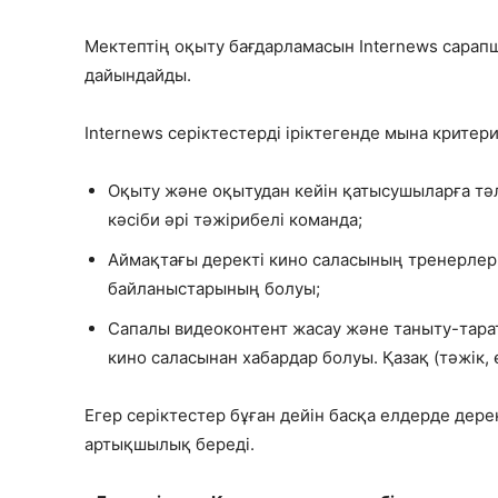
Мектептің оқыту бағдарламасын Internews сарапш
дайындайды.
Internews серіктестерді іріктегенде мына критер
Оқыту және оқытудан кейін қатысушыларға тә
кәсіби әрі тәжірибелі команда;
Аймақтағы деректі кино саласының тренерлер
байланыстарының болуы;
Сапалы видеоконтент жасау және таныту-тарат
кино саласынан хабардар болуы. Қазақ (тәжік, өз
Егер серіктестер бұған дейін басқа елдерде дере
артықшылық береді.