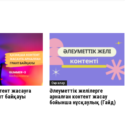
Оқиғалар
тент жасауға
Әлеуметтік желілерге
нт байқауы
арналған контент жасау
бойынша нұсқаулық (Гайд)