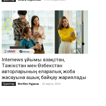
Internews ұйымы Қазақстан,
Тәжікстан мен Өзбекстан
авторларының еларалық жоба
жасауына ашық байқау жариялады
Жәнібек Нұрыш
-
20 марта, 2024
Гранттар