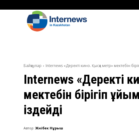
Байқаулар
Internews «Деректі кино. Қысқа метр» мектебін бірі
Internews «Деректі к
мектебін бірігіп ұйы
іздейді
Автор:
Жәнібек Нұрыш