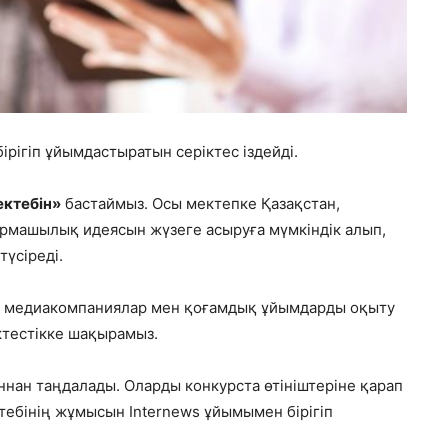
ірігіп ұйымдастыратын серіктес іздейді.
ектебін»
бастаймыз. Осы мектепке Қазақстан,
рмашылық идеясын жүзеге асыруға мүмкіндік алып,
үсіреді.
р, медиакомпаниялар мен қоғамдық ұйымдарды оқыту
ктестікке шақырамыз.
ннан таңдалады. Оларды конкурста өтініштеріне қарап
ктебінің жұмысын Internews ұйымымен бірігіп