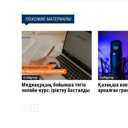
ПОХОЖИЕ МАТЕРИАЛЫ
Байқаулар
Байқаулар
Медиақұқық бойынша тегін
Қазақша кон
онлайн-курс: іріктеу басталды
арналған гра