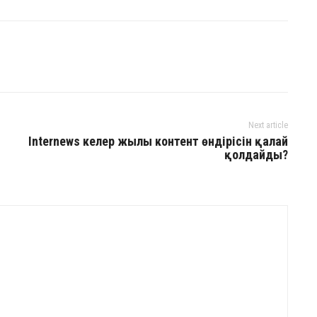
Next article
Internews келер жылы контент өндірісін қалай
қолдайды?