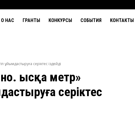
О НАС
ГРАНТЫ
КОНКУРСЫ
СОБЫТИЯ
КОНТАКТЫ
гіп ұйымдастыруға серіктес іздейді
ино. Қысқа метр»
мдастыруға серіктес