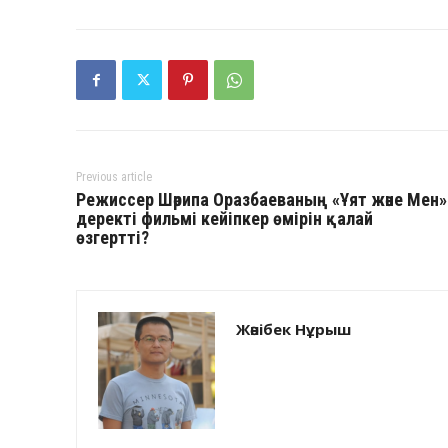
Previous article
Режиссер Шәрипа Оразбаеваның «Ұят және Мен»
деректі фильмі кейіпкер өмірін қалай
өзгертті?
Жәнібек Нұрыш