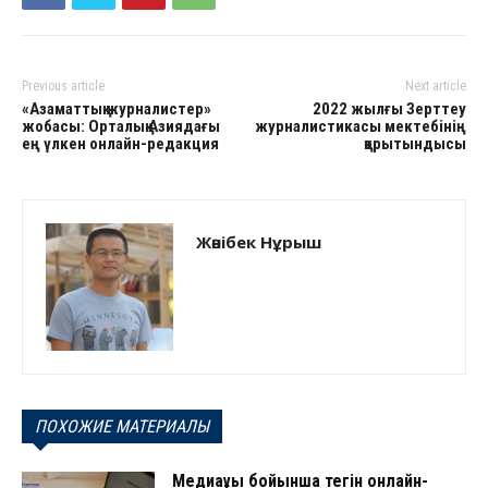
Previous article
Next article
«Азаматтық журналистер»
2022 жылғы Зерттеу
жобасы: Орталық Азиядағы
журналистикасы мектебінің
ең үлкен онлайн-редакция
қорытындысы
Жәнібек Нұрыш
ПОХОЖИЕ МАТЕРИАЛЫ
Медиақұқық бойынша тегін онлайн-