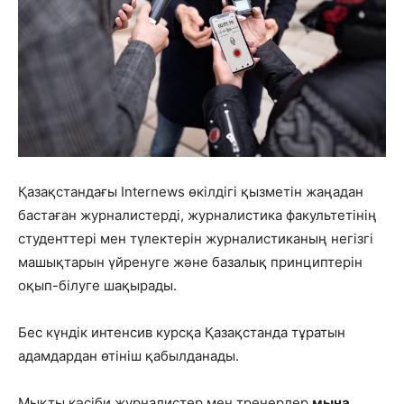
Қазақстандағы Internews өкілдігі қызметін жаңадан
бастаған журналистерді, журналистика факультетінің
студенттері мен түлектерін журналистиканың негізгі
машықтарын үйренуге және базалық принциптерін
оқып-білуге шақырады.
Бес күндік интенсив курсқа Қазақстанда тұратын
адамдардан өтініш қабылданады.
Мықты кәсіби журналистер мен тренерлер
мына