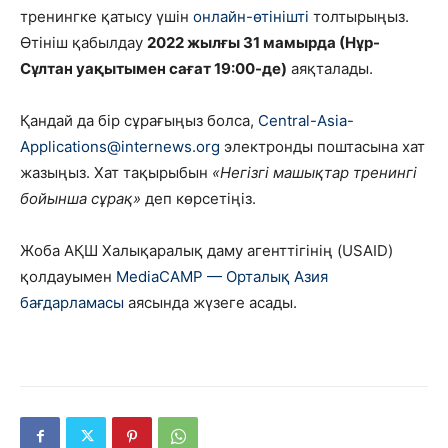
тренингке қатысу үшін
онлайн-өтінішті
толтырыңыз.
Өтініш қабылдау
2022 жылғы 31 мамырда (Нұр-
Сұлтан уақытымен сағат 19:00-де)
аяқталады.
Қандай да бір сұрағыңыз болса,
Central-Asia-
Applications@internews.org
электронды поштасына хат
жазыңыз. Хат тақырыбын
«Негізгі машықтар тренингі
бойынша сұрақ»
деп көрсетіңіз.
Жоба АҚШ Халықаралық даму агенттігінің (USAID)
қолдауымен
MediaCAMP — Орталық Азия
бағдарламасы
аясында жүзеге асады.