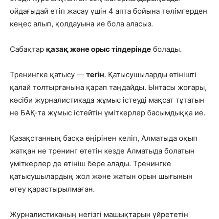
ойдағыдай етіп жасау үшін 4 апта бойына тәлімгерден
кеңес алып, қолдауына ие бола аласыз.
Сабақтар
қазақ және орыс тілдерінде
болады.
Тренингке қатысу —
тегін
. Қатысушыларды өтінішті
қалай толтырғанына қарап таңдайды. Ынтасы жоғары,
кәсіби журналистикада жұмыс істеуді мақсат тұтатын
не БАҚ-та жұмыс істейтін үміткерлер басымдыққа ие.
Қазақстанның басқа өңірінен келіп, Алматыда оқып
жатқан не тренинг өтетін кезде Алматыда болатын
үміткерлер де өтініш бере алады. Тренингке
қатысушылардың жол және жатын орын шығынын
өтеу қарастырылмаған.
Журналистиканың негізгі машықтарын үйрететін