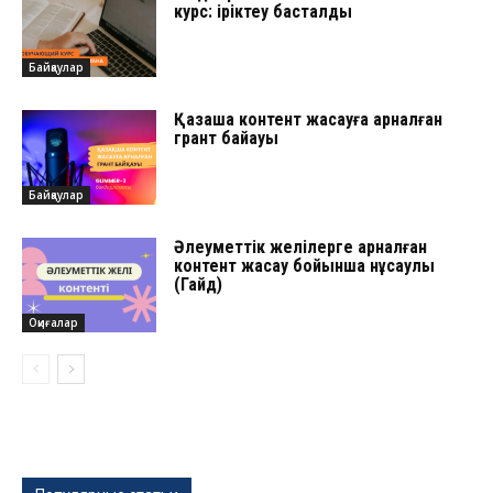
курс: іріктеу басталды
Байқаулар
Қазақша контент жасауға арналған
грант байқауы
Байқаулар
Әлеуметтік желілерге арналған
контент жасау бойынша нұсқаулық
(Гайд)
Оқиғалар