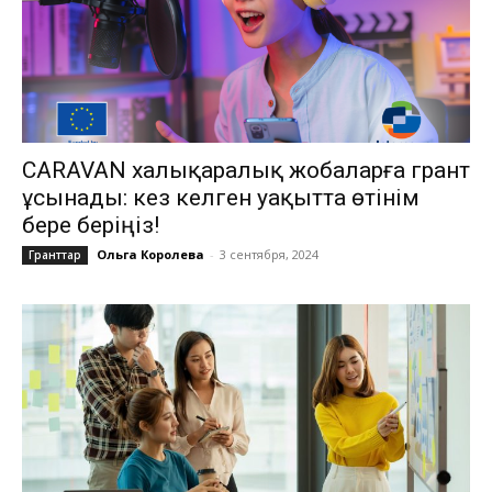
CARAVAN халықаралық жобаларға грант
ұсынады: кез келген уақытта өтінім
бере беріңіз!
Ольга Королева
-
3 сентября, 2024
Гранттар