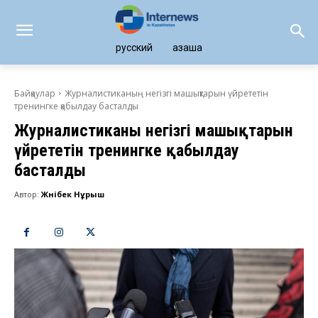
русский
қазақша
Байқаулар
Журналистиканың негізгі машықтарын үйрететін
тренингке қабылдау басталды
Журналистиканың негізгі машықтарын
үйрететін тренингке қабылдау
басталды
Автор:
Жәнібек Нұрыш