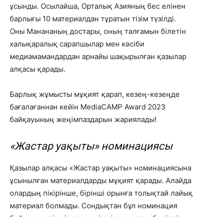
ұсынды. Осылайша, Орталық Азияның бес елінен
барлығы 10 материалдан тұратын тізім түзілді.
Оны
Манананың достары, оның талғамын білетін
халықаралық сарапшылар мен кәсіби
медиамамандардан арнайы шақырылған қазылар
алқасы қарады.
Барлық жұмысты мұқият қарап, кезең-кезеңде
бағалағаннан кейін MediaCAMP Award 2023
байқауының жеңімпаздарын жариялады!
«Жастар уақыты» номинациясы
Қазылар алқасы «Жастар уақыты» номинациясына
ұсынылған материалдарды мұқият қарады. Алайда
олардың пікірінше, бірінші орынға толықтай лайық
материал болмады. Сондықтан бұл номинация