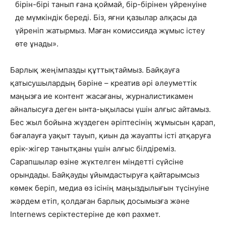
бірін-бірі танып ғана қоймай, бір-бірінен үйренуіне
де мүмкіндік береді. Біз, яғни қазылар алқасы да
үйреніп жатырмыз. Маған комиссияда жұмыс істеу
өте ұнады».
Барлық жеңімпазды құттықтаймыз. Байқауға
қатысушылардың бәріне – креатив әрі әлеуметтік
маңызға ие контент жасағаны, журналистикамен
айналысуға деген ынта-ықыласы үшін алғыс айтамыз.
Бес жыл бойына жүздеген әріптесінің жұмысын қарап,
бағалауға уақыт тауып, қиын да жауапты істі атқаруға
ерік-жігер танытқаны үшін алғыс білдіреміз.
Сарапшылар өзіне жүктелген міндетті сүйсіне
орындады. Байқауды ұйымдастыруға қайтарымсыз
көмек беріп, медиа өз ісінің маңыздылығын түсінуіне
жәрдем етіп, қолдаған барлық досымызға және
Internews серіктестеріне де көп рахмет.