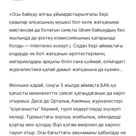
«Осы байқау алғаш ұйымдастырылғалы бері
қазылар алқасының мүшесі боп келе жатқаныма
мақтансам да болатын сияқты (Әсия байқаудың бес
жылында да іріктеу комиссиясының қатарында
болды — Internews ескерт.).
Содан бері аймақтағы
елдерде не боп жатқанын әріптестерімнің
материалдары арқылы біліп ғана қоймай, еліміздегі
журналистика қалай дамып жатқанына да куәмін…
Өкінішке қарай, соңғы 5 жылда аймақта БАҚ-қа
қатысты мемлекеттік саясат қатаңдағанын да көріп
отырмыз. Десе де Орталық Азияның журналистері
“қорғанысты” бермей, түрлі кедергілерді еңсеріп
келеді. Тұрмыстағы зорлық зомбылық, әйелдерді
қорғау мен қолдау (Бұл қоғам өмірінен де көрініс
тауып отыр. Осы бағыттағы заңнаманы қабылдау не