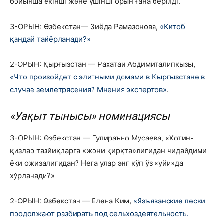
бойынша екінші және үшінші орын ғана берілді.
3-ОРЫН: Өзбекстан— Зиёда Рамазонова,
«Китоб
қандай тайёрланади?»
2-ОРЫН: Қырғызстан — Рахатай Абдимиталипкызы,
«Что произойдет с элитными домами в Кыргызстане в
случае землетрясения? Мнения экспертов»
.
«Уақыт тынысы» номинациясы
3-ОРЫН: Өзбекстан — Гулираъно Мусаева,
«Хотин-
қизлар тазйиқларга «жони қирқта»лигидан чидайдими
ёки ожизалигидан? Нега улар энг кўп ўз «уйи»да
хўрланади?»
2-ОРЫН: Өзбекстан — Елена Ким,
«Язъяванские пески
продолжают разбирать под сельхоздеятельность.