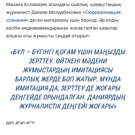
Манана Асламазян атындағы сыйлық қазақстандық
журналист Данияр Молдабековке
«Сюрреализация
сознания»
деген материалы үшін берілді. Әр елдің
кәсіби медиамамандарынан жасақталған қазылар
алқасы осы жұмысты таңдай отырып:
«БҰЛ — БҮГІНГІ ҚОҒАМ ҮШІН МАҢЫЗДЫ
ЗЕРТТЕУ. ӨЙТКЕНІ МӘДЕНИ
ЖҰМЫСТАРДЫҢ ИМИТАЦИЯСЫ
БАРЛЫҚ ЖЕРДЕ БОП ЖАТЫР. МҰНДА
ИМИТАЦИЯ ДА, ЗЕРТТЕУ ДЕ ЖОҒАРЫ
ДЕҢГЕЙДЕ ОРЫНДАЛҒАН. ДАНИЯРДЫҢ
ЖУРНАЛИСТІК ДЕҢГЕЙІ ЖОҒАРЫ»
деп атап өтті.