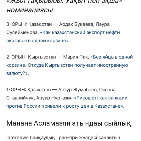
«Жыл тақырыбы. Уақыт пен ақша»
номинациясы
3-ОРЫН: Қазақстан — Ардак Букеева, Лаура
Сулейменова,
«Как казахстанский экспорт нефти
оказался в одной корзине»
.
2-ОРЫН: Қырғызстан — Мария Пак,
«Все яйца в одной
корзине. Откуда Кыргызстан получает иностранную
валюту?»
.
1-ОРЫН: Қазақстан — Артур Жұмабаев, Оксана
Ставнийчук, Ануар Нуртазин
«Рикошет: как санкции
против России привели к росту цен в Казахстане»
.
Манана Асламазян атындағы сыйлық
Internews байқаудың Гран-при жүлдесі санайтын