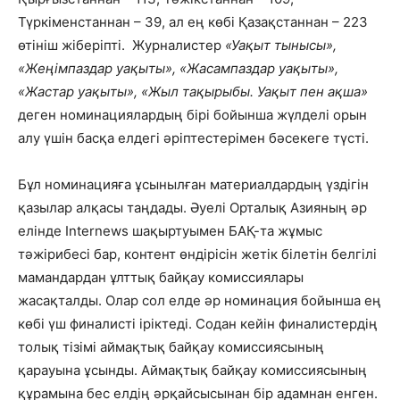
Түркіменстаннан – 39, ал ең көбі Қазақстаннан – 223
өтініш жіберіпті. Журналистер
«Уақыт тынысы»,
«Жеңімпаздар уақыты», «Жасампаздар уақыты»,
«Жастар уақыты», «Жыл тақырыбы. Уақыт пен ақша»
деген номинациялардың бірі бойынша жүлделі орын
алу үшін басқа елдегі әріптестерімен бәсекеге түсті.
Бұл номинацияға ұсынылған материалдардың үздігін
қазылар алқасы таңдады. Әуелі Орталық Азияның әр
елінде Internews шақыртуымен БАҚ-та жұмыс
тәжірибесі бар, контент өндірісін жетік білетін белгілі
мамандардан ұлттық байқау комиссиялары
жасақталды. Олар сол елде әр номинация бойынша ең
көбі үш финалисті іріктеді. Содан кейін финалистердің
толық тізімі аймақтық байқау комиссиясының
қарауына ұсынды. Аймақтық байқау комиссиясының
құрамына бес елдің әрқайсысынан бір адамнан енген.