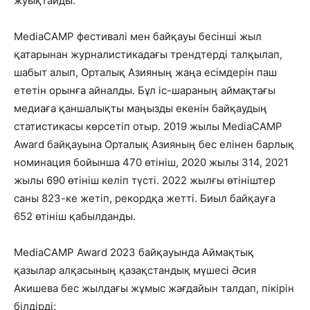
жуықтайды.
MediaCAMP фестивалі мен байқауы бесінші жыл
қатарынан журналистикадағы трендтерді талқылап,
шабыт алып, Орталық Азияның жаңа есімдерін паш
ететін орынға айналды. Бұл іс-шараның аймақтағы
медиаға қаншалықты маңызды екенін байқаудың
статистикасы көрсетіп отыр. 2019 жылы MediaCAMP
Award байқауына Орталық Азияның бес елінен барлық
номинация бойынша 470 өтініш, 2020 жылы 314, 2021
жылы 690 өтініш келіп түсті. 2022 жылғы өтініштер
саны 823-ке жетіп, рекордқа жетті. Биыл байқауға
652 өтініш қабылданды.
MediaCAMP Award 2023 байқауында Аймақтық
қазылар алқасының қазақстандық мүшесі Әсия
Акишева бес жылдағы жұмыс жағдайын талдап, пікірін
білдірді: