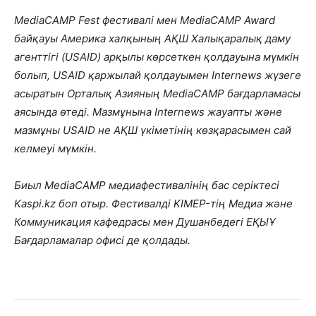
MediaCAMP Fest фестивалі мен MediaCAMP Award
байқауы Америка халқының АҚШ Халықаралық даму
агенттігі (USAID) арқылы көрсеткен қолдауына мүмкін
болып, USAID қаржылай қолдауымен Internews жүзеге
асыратын Орталық Азияның MediaCAMP бағдарламасы
аясында өтеді. Мазмұнына Internews жауапты және
мазмұны USAID не АҚШ үкіметінің көзқарасымен сай
келмеуі мүмкін.
Биыл MediaCAMP медиафестивалінің бас серіктесі
Kaspi.kz боп отыр. Фестивалді KIMEP-тің Медиа және
Коммуникация кафедрасы мен Душанбедегі ЕҚЫҰ
Бағдарламалар офисі де қолдады.