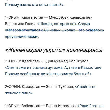
Почему важно это остановить?»
1-ОРЫН: Қырғызстан — Мундузбек Калыков пен
Валентина Галич,
«Школы, которых нет. Садыр
Жапаров отчитался о 68 новых школах – это оказалось
преувеличением»
.
«Жеңімпаздар уақыты» номинациясы
3-ОРЫН: Қазақстан — Дінмұхамед Қалықұлов,
«Симптомы и признаки аутизма. Аутизм в Казахстане.
Почему особенных детей становится больше?»
2-ОРЫН: Қазақстан — Жанат Түкбиев,
«У войны не
женское лицо»
.
1-ОРЫН: Өзбекстан — Барно Икрамова,
«Ради благого