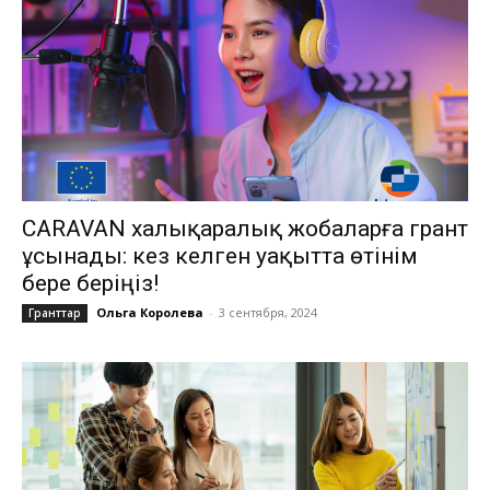
CARAVAN халықаралық жобаларға грант
ұсынады: кез келген уақытта өтінім
бере беріңіз!
Ольга Королева
-
3 сентября, 2024
Гранттар