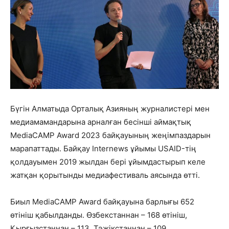
Бүгін Алматыда Орталық Азияның журналистері мен
медиамамандарына арналған бесінші аймақтық
MediaCAMP Award 2023 байқауының жеңімпаздарын
марапаттады. Байқау Internews ұйымы USAID-тің
қолдауымен 2019 жылдан бері ұйымдастырып келе
жатқан қорытынды медиафестиваль аясында өтті.
Биыл MediaCAMP Award байқауына барлығы 652
өтініш қабылданды. Өзбекстаннан – 168 өтініш,
Қырғызстаннан – 113, Тәжікстаннан – 109,