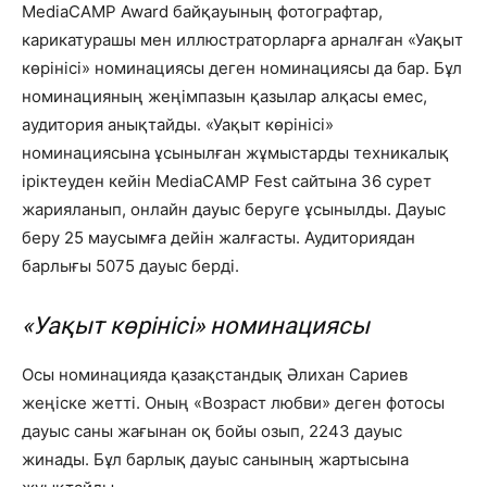
MediaCAMP Award байқауының фотографтар,
карикатурашы мен иллюстраторларға арналған «Уақыт
көрінісі» номинациясы деген номинациясы да бар. Бұл
номинацияның жеңімпазын қазылар алқасы емес,
аудитория анықтайды. «Уақыт көрінісі»
номинациясына ұсынылған жұмыстарды техникалық
іріктеуден кейін
MediaCAMP Fest сайтына
36 сурет
жарияланып, онлайн дауыс беруге ұсынылды. Дауыс
беру 25 маусымға дейін жалғасты. Аудиториядан
барлығы 5075 дауыс берді.
«Уақыт көрінісі» номинациясы
Осы номинацияда қазақстандық Әлихан Сариев
жеңіске жетті. Оның
«Возраст любви»
деген фотосы
дауыс саны жағынан оқ бойы озып, 2243 дауыс
жинады. Бұл барлық дауыс санының жартысына