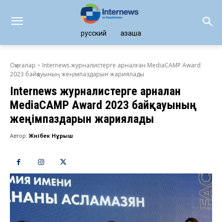
русский
қазақша
Оқиғалар
Internews журналистерге арналған MediaCAMP Award
2023 байқауының жеңімпаздарын жариялады
Internews журналистерге арналған
MediaCAMP Award 2023 байқауының
жеңімпаздарын жариялады
Автор:
Жәнібек Нұрыш