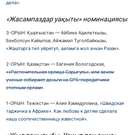
дела»
.
«Жасампаздар уақыты» номинациясы
3-ОРЫН: Қырғызстан — Айбике Адилеткызы,
Бекболсун Кайыпов, Айжамал Туголбайкызы,
«Жаштарга тил үйрөтүп, ааламга жол ачкан Разак»
.
2-ОРЫН: Қазақстан — Евгения Вологодская,
«»Расточительная орлица Сарыгуль», или зачем
ученые собирают деньги на GPS-передатчики
степным орлам»
.
1-ОРЫН: Тәжікстан — Алия Хамидуллина,
«Шведская
таджичка в Африке». Как любовь к детям сделала
нашу соотечественницу известной»
.