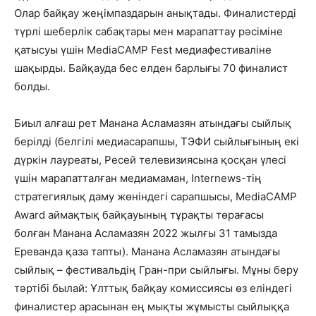
Олар байқау жеңімпаздарын анықтады. Финалистерді
түрлі шеберлік сабақтары мен марапаттау рәсіміне
қатысуы үшін MediaCAMP Fest медиафестиваліне
шақырды. Байқауда бес елден барлығы 70 финалист
болды.
Биыл алғаш рет Манана Асламазян атындағы сыйлық
берілді (белгілі медиасарапшы, ТЭФИ сыйлығының екі
дүркін лауреаты, Ресей телевизиясына қосқан үлесі
үшін марапатталған медиамаман, Internews-тің
стратегиялық даму жөніндегі сарапшысы, MediaCAMP
Award аймақтық байқауының тұрақты төрағасы
болған Манана Асламазян 2022 жылғы 31 тамызда
Ереванда қаза тапты). Манана Асламазян атындағы
сыйлық – фестивальдің Гран-при сыйлығы. Мұны беру
тәртібі былай: Ұлттық байқау комиссиясы өз еліндегі
финалистер арасынан ең мықты жұмысты сыйлыққа