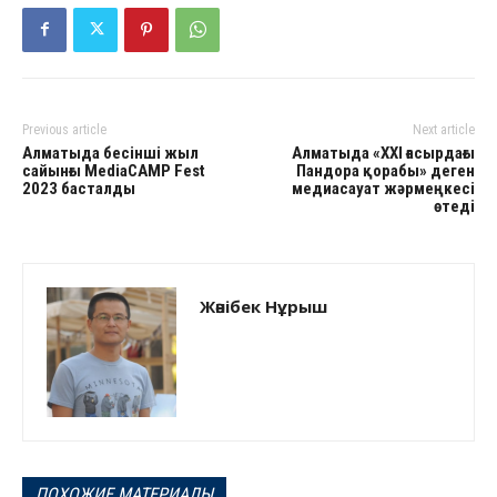
Previous article
Next article
Алматыда бесінші жыл
Алматыда «ХХІ ғасырдағы
сайынғы MediaCAMP Fest
Пандора қорабы» деген
2023 басталды
медиасауат жәрмеңкесі
өтеді
Жәнібек Нұрыш
ПОХОЖИЕ МАТЕРИАЛЫ