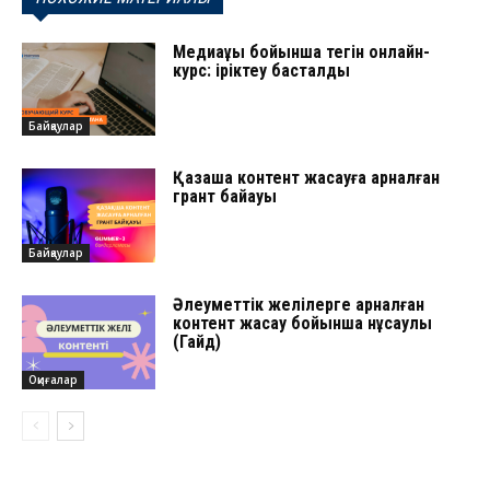
Медиақұқық бойынша тегін онлайн-
курс: іріктеу басталды
Байқаулар
Қазақша контент жасауға арналған
грант байқауы
Байқаулар
Әлеуметтік желілерге арналған
контент жасау бойынша нұсқаулық
(Гайд)
Оқиғалар