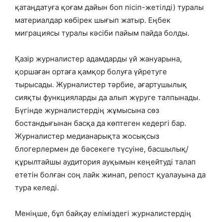
қатаңдатуға қоғам дайын боп пісіп-жетілді) туралы
материалдар көбірек шығып жатыр.
Еңбек
миграциясы туралы кәсіби пайым пайда болды.
Қазір журналистер адамдарды үй жануарына,
қоршаған ортаға қамқор болуға үйретуге
тырысады. Журналистер тәрбие, ағартушылық
сияқты функцияларды да алып жүруге талпынады.
Бүгінде журналистердің жұмысына сөз
бостандығынан басқа да көптеген кедергі бар.
Журналистер медианарықта жосықсыз
блогерлермен де бәсекеге түсуіне, басшылық/
құрылтайшы аудитория ауқымын кеңейтуді талап
ететін болған соң лайк жинап, репост қуалауына да
тура келеді.
Меніңше, бұл байқау еліміздегі журналистердің