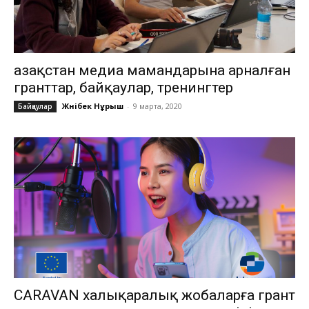
Қазақстан медиа мамандарына арналған
гранттар, байқаулар, тренингтер
Жәнібек Нұрыш
-
9 марта, 2020
Байқаулар
CARAVAN халықаралық жобаларға грант