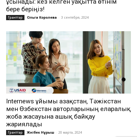
ұсынады: кез келген уақытта өтінім
бере беріңіз!
Ольга Королева
-
3 сентября, 2024
Гранттар
Internews ұйымы Қазақстан, Тәжікстан
мен Өзбекстан авторларының еларалық
жоба жасауына ашық байқау
жариялады
Жәнібек Нұрыш
-
20 марта, 2024
Гранттар