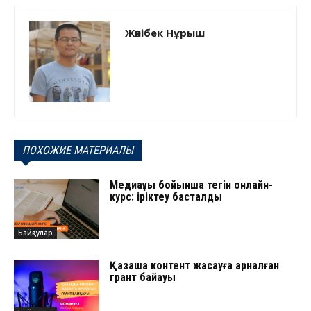
Жәнібек Нұрыш
ПОХОЖИЕ МАТЕРИАЛЫ
Медиақұқық бойынша тегін онлайн-
курс: іріктеу басталды
Байқаулар
Қазақша контент жасауға арналған
грант байқауы