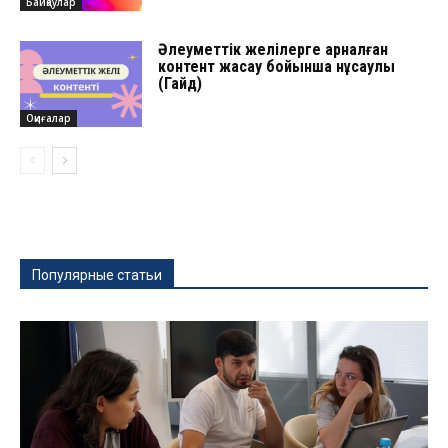
Байқаулар
Әлеуметтік желілерге арналған
контент жасау бойынша нұсқаулық
(Гайд)
Оқиғалар
Популярные статьи