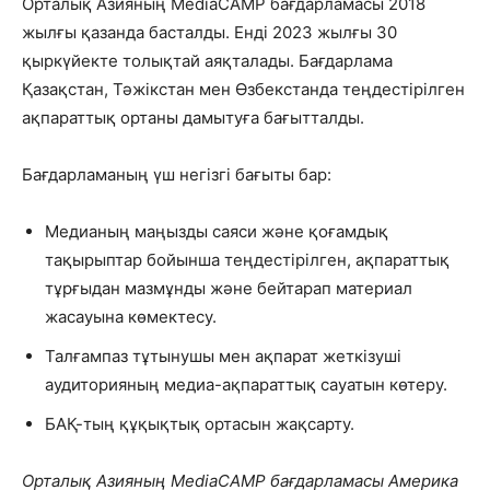
Орталық Азияның MediaCAMP бағдарламасы 2018
жылғы қазанда басталды. Енді 2023 жылғы 30
қыркүйекте толықтай аяқталады. Бағдарлама
Қазақстан, Тәжікстан мен Өзбекстанда теңдестірілген
ақпараттық ортаны дамытуға бағытталды.
Бағдарламаның үш негізгі бағыты бар:
Медианың маңызды саяси және қоғамдық
тақырыптар бойынша теңдестірілген, ақпараттық
тұрғыдан мазмұнды және бейтарап материал
жасауына көмектесу.
Талғампаз тұтынушы мен ақпарат жеткізуші
аудиторияның медиа-ақпараттық сауатын көтеру.
БАҚ-тың құқықтық ортасын жақсарту.
Орталық Азияның MediaCAMP бағдарламасы Америка