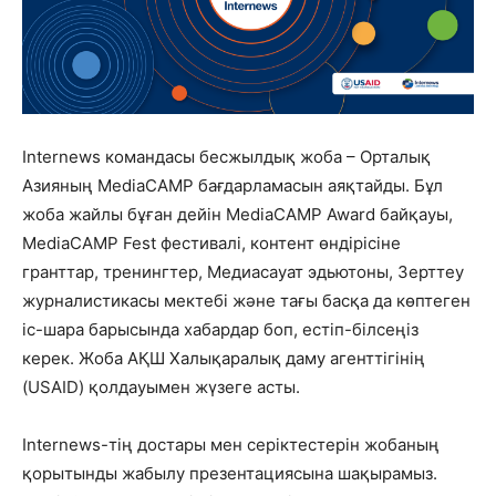
Internews командасы бесжылдық жоба – Орталық
Азияның MediaCAMP бағдарламасын аяқтайды. Бұл
жоба жайлы бұған дейін MediaCAMP Award байқауы,
MediaCAMP Fest фестивалі, контент өндірісіне
гранттар, тренингтер, Медиасауат эдьютоны, Зерттеу
журналистикасы мектебі және тағы басқа да көптеген
іс-шара барысында хабардар боп, естіп-білсеңіз
керек. Жоба АҚШ Халықаралық даму агенттігінің
(USAID) қолдауымен жүзеге асты.
Internews-тің достары мен серіктестерін жобаның
қорытынды жабылу презентациясына шақырамыз.