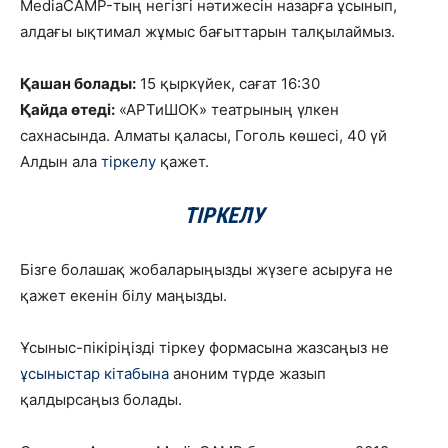
MediaCAMP-тың негізгі нәтижесін назарға ұсынып,
алдағы ықтимал жұмыс бағыттарын талқылаймыз.
Қашан болады:
15 қыркүйек, сағат 16:30
Қайда өтеді:
«АРТиШОК» театрының үлкен
сахнасында. Алматы қаласы, Гоголь көшесі, 40 үй
Алдын ала
тіркелу
қажет.
ТІРКЕЛУ
Бізге болашақ жобаларыңызды жүзеге асыруға не
қажет екенін білу маңызды.
Ұсыныс-пікіріңізді тіркеу формасына жазсаңыз не
ұсыныстар кітабына
аноним түрде жазып
қалдырсаңыз болады.