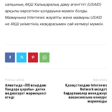
халқының АҚШ Халықаралық даму агенттігі (USAID)
арқылы көрсеткен қолдауына мүмкін болды.
Мазмұнына Internews жауапты және мазмұны USAID
не АҚШ үкіметінің көзқарасымен сай келмеуі мүмкін.
Previous article
Next article
Алматыда «ХХІ ғасырдағы
Қазақстандағы Internews
Пандора қорабы» деген
Network өкілдігі
медиасауат жәрмеңкесі
бағдарламалар менеджері
өтеді
вакансиясына конкурс
жариялады