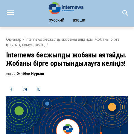
русский
қазақша
Оқиғалар
Internews бесжылдық жобаны аяқтайды. Жобаны бірге
қорытындылауға келіңіз!
Internews бесжылдық жобаны аяқтайды.
Жобаны бірге қорытындылауға келіңіз!
Автор:
Жәнібек Нұрыш