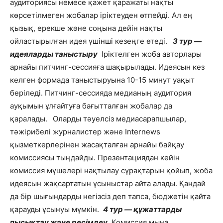
аудиториясы немесе қажет қаражаты нақты
көрсетілмеген жобалар іріктеуден өтпейді. Ал ең
қызық, ерекше және соңына дейін нақты
ойластырылған идея үшінші кезеңге өтеді.
3 тур —
идеяларды таныстыру
Іріктелген жоба авторлары
арнайы питчинг-сессияға шақырылады. Идеясын кез
келген формада таныстыруына 10-15 минут уақыт
беріледі. Питчинг-сессияда медианың аудитория
ауқымын ұлғайтуға бағытталған жобалар да
қаралады.
Оларды тәуелсіз медиасарапшылар,
тәжірибелі журналистер және Internews
қызметкерлерінен жасақталған арнайы байқау
комиссиясы тыңдайды. Презентациядан кейін
комиссия мүшелері нақтылау сұрақтарын қойып, жоба
идеясын жақсартатын ұсыныстар айта алады. Қандай
да бір шығындарды негізсіз деп тапса, бюджетін қайта
қарауды ұсынуы мүмкін.
4 тур — құжаттарды
пысықтау және ресімдеу
Комиссия мына