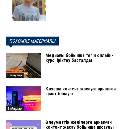
ПОХОЖИЕ МАТЕРИАЛЫ
Медиақұқық бойынша тегін онлайн-
курс: іріктеу басталды
Байқаулар
Қазақша контент жасауға арналған
грант байқауы
Байқаулар
Әлеуметтік желілерге арналған
контент жасау бойынша нұсқаулық