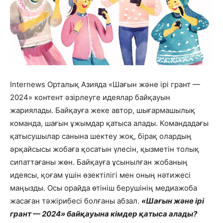
Internews Орталық Азияда «Шағын және ірі грант —
2024» контент әзірлеуге идеялар байқауын
жариялады.
Байқауға жеке автор, шығармашылық
команда, шағын ұжымдар қатыса алады. Командадағы
қатысушылар санына шектеу жоқ, бірақ олардың
әрқайсысы жобаға қосатын үлесін, қызметін толық
сипаттағаны жөн.
Байқауға ұсынылған жобаның
идеясы, қоғам үшін өзектілігі мен оның нәтижесі
маңызды. Осы орайда өтініш берушінің медиажоба
жасаған тәжірибесі болғаны абзал.
«Шағын және ірі
грант — 2024» байқауына кімдер қатыса алады?