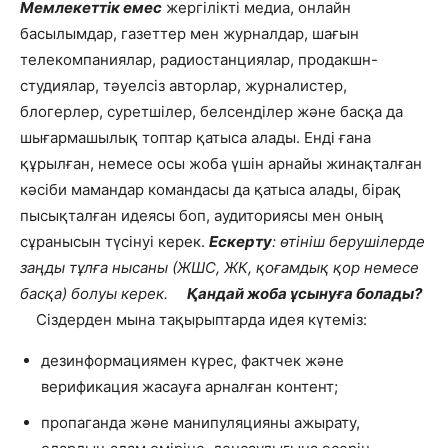
Мемлекеттік емес
жергілікті медиа, онлайн
басылымдар, газеттер мен журналдар, шағын
телекомпаниялар, радиостанциялар, продакшн-
студиялар, тәуелсіз авторлар, журналистер,
блогерлер, суретшілер, белсенділер және басқа да
шығармашылық топтар қатыса алады. Енді ғана
құрылған, немесе осы жоба үшін арнайы жинақталған
кәсіби мамандар командасы да қатыса алады, бірақ
пысықталған идеясы боп, аудиториясы мен оның
сұранысын түсінуі керек.
Ескерту
: өтініш берушілерде
заңды тұлға нысаны (ЖШС, ЖК, қоғамдық қор немесе
басқа) болуы керек.
Қандай жоба ұсынуға болады?
Сіздерден мына тақырыптарда идея күтеміз:
дезинформациямен күрес, фактчек және
верификация жасауға арналған контент;
пропаганда және манипуляцияны ажырату,