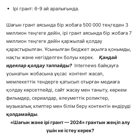
Ірі грант: 6-9 ай аралығында.
Шағын грант аясында бір жобаға 500 000 теңгеден 3
миллион теңгеге дейін, ірі грант аясында бір жобаға 7
миллион теңгеге дейін қаржылай қолдау
қарастырылған.
Ұсынылған бюджет ақылға қонымды,
нақты және негізделген болуы керек.
Қандай
идеялар қолдау таппайды?
Internews байқауға
ұсынатын жобасына ұқсас контент жасап,
мемлекеттік тендерге қатысып отырған медиаға
қолдау көрсетпейді, сайт жасау мен таныту, көркем
фильмдер, сериалдар, әлеуметтік роликтер,
музыкалық клиптер мен білім беру контентін өндіруді
қолдамайды
.
«Шағын және ірі грант — 2024» грантын жеңіп алу
үшін не істеу керек?