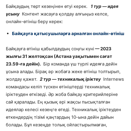
Байқаудың төрт кезеңінен өтуі керек.
1 тур — идея
ұсыну
Контент жасауға қолдау алғыңыз келсе,
онлайн-өтініш беру керек:
Байқауға қатысушыларға арналған онлайн-өтініш
Байқауға өтініш қабылдаудың соңғы күні
— 2023
жылғы 31 желтоқсан (Астана уақытымен сағат
23.59-ға дейін).
Бір команда үш түрлі идеяға дейін
ұсына алады. Бірақ әр жобаға жеке өтініш толтырып,
жолдау қажет.
2 тур — техникалық іріктеу
Internews
командасы келіп түскен өтініштерді техникалық
іріктеуден өткізеді. Әр жоба байқау критерийлеріне
сай қаралады. Ең қызық әрі жақсы пысықталған
идеялар келесі кезеңге өтеді. Техникалық іріктеуден
өткендердің тізімі қаңтардың 10-ына дейін дайын
болады. Бұл кезеңде толық ойластырылмаған,