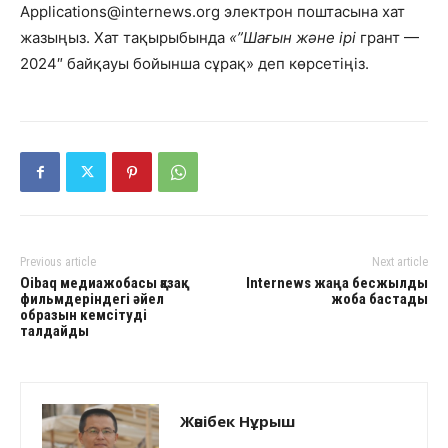
Applications@internews.org
электрон поштасына хат
жазыңыз. Хат тақырыбында
«”Шағын және ірі
грант —
2024″ байқауы бойынша сұрақ» деп көрсетіңіз.
Previous article
Next article
Oibaq медиажобасы қазақ
Internews жаңа бесжылдық
фильмдеріндегі әйел
жоба бастады
образын кемсітуді
талдайды
Жәнібек Нұрыш