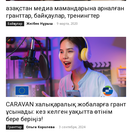
Қазақстан медиа мамандарына арналған
гранттар, байқаулар, тренингтер
Жәнібек Нұрыш
-
9 марта, 2020
Байқаулар
CARAVAN халықаралық жобаларға грант
ұсынады: кез келген уақытта өтінім
бере беріңіз!
Ольга Королева
-
3 сентября, 2024
Гранттар