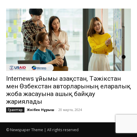
Internews ұйымы Қазақстан, Тәжікстан
мен Өзбекстан авторларының еларалық
жоба жасауына ашық байқау
жариялады
Жәнібек Нұрыш
-
20 марта, 2024
Гранттар
© Newspaper Theme | All rights reserved