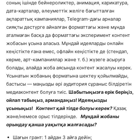
соның ішінде бейнероликтер, анимация, карикатура,
дата-карталар, әлеуметтік желіге бағытталған
ақпараттық кампаниялар, Telegram-дағы арналар
сияқты дәстүрге айналған форматтағы
және мұнда
аталмаған басқа да форматтағы эксперимент контент
жобасын ұсына аласыз. Мұндай идеяларды онлайн
кеңістікте ғана емес, офлайн кеңістікте де (стендап,
көрме, арт-кампаниялар және т. б.) жүзеге асыруға
болады, алайда жоба аясында контент жасалуы керек.
Ұсынатын жобаның форматына шектеу қойылмайды,
бастысы — маңызды әрі аудитория сұраныс білдіретін
медиаконтент болуға тиіс.
Шабытыңызға ерік беріңіз,
ойлап табыңыз, армандаңыз! Идеяңызды
ұсыныңыз!
Контент қай тілде болуы керек?
Қазақ
және/немесе орыс тілдерінде.
Мұндай жобаны
орындау қанша уақытқа жалғасады?
Шағын грант: 1 айдан 3 айға дейін;