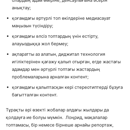
олардың адам өміріне, денсаулығына әсерін
анықтау;
қоғамдағы әртүрлі топ өкілдеріне медиасауат
маңызын түсіндіру;
қоғамдағы әлсіз топтардың үнін естірту,
алауыздыққа жол бермеу;
ақпаратты аз алатын, диджитал технология
игіліктерінен қағажу қалып отырған, егде жастағы
адамдар мен әртүрлі топтағы жастардың
проблемаларына арналған контент;
қоғамдағы қалыптасқан кері стереотиптерді бұзуға
бағытталған контент.
Тұрақты әрі өзекті жобалар алдағы жылдары да
қолдауға ие болуы мүмкін.
Лоңрид, мақалалар
топтамасы, бір немесе бірнеше арнайы репортаж,