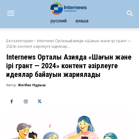
русский
қазақша
Без категории
Internews Орталық Азияда «Шағын және ірі грант —
2024» контент әзірлеуге идеялар...
Internews Орталық Азияда «Шағын және
ірі грант — 2024» контент әзірлеуге
идеялар байқауын жариялады
Автор:
Жәнібек Нұрыш