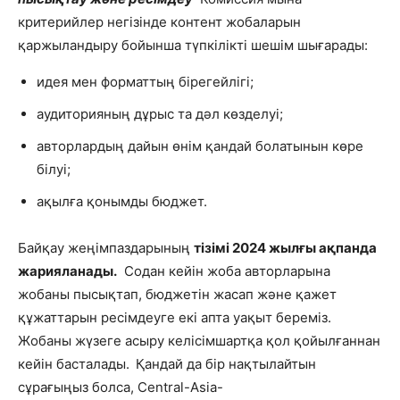
критерийлер негізінде контент жобаларын
қаржыландыру бойынша түпкілікті шешім шығарады:
идея мен форматтың бірегейлігі;
аудиторияның дұрыс та дәл көзделуі;
авторлардың дайын өнім қандай болатынын көре
білуі;
ақылға қонымды бюджет.
Байқау жеңімпаздарының
тізімі 2024 жылғы ақпанда
жарияланады.
Содан кейін жоба авторларына
жобаны пысықтап, бюджетін жасап және қажет
құжаттарын ресімдеуге екі апта уақыт береміз.
Жобаны жүзеге асыру келісімшартқа қол қойылғаннан
кейін басталады.
Қандай да бір нақтылайтын
сұрағыңыз болса,
Central-Asia-