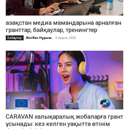
Қазақстан медиа мамандарына арналған
гранттар, байқаулар, тренингтер
Жәнібек Нұрыш
-
9 марта, 2020
Байқаулар
CARAVAN халықаралық жобаларға грант
ұсынады: кез келген уақытта өтінім