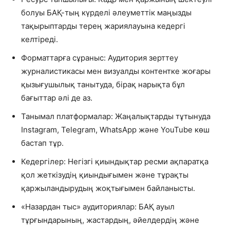
болуы БАҚ-тың күрделі әлеуметтік маңызды
тақырыптарды терең жариялауына кедергі
келтіреді.
Форматтарға сұраныс: Аудитория зерттеу
журналистикасы мен визуалды контентке жоғары
қызығушылық танытуда, бірақ нарықта бұл
бағыттар әлі де аз.
Танымал платформалар: Жаңалықтарды тұтынуда
Instagram, Telegram, WhatsApp және YouTube көш
бастап тұр.
Кедергілер: Негізгі қиындықтар ресми ақпаратқа
қол жеткізудің қиындығымен және тұрақты
қаржыландырудың жоқтығымен байланысты.
«Назардан тыс» аудиториялар: БАҚ ауыл
тұрғындарының, жастардың, әйелдердің және