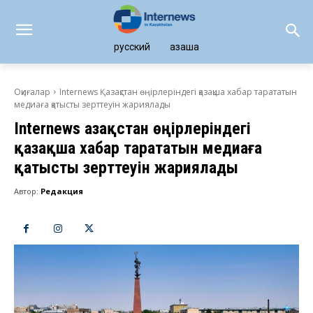
русский
қазақша
Оқиғалар
Internews Қазақстан өңірлеріндегі қазақша хабар тарататын
медиаға қатысты зерттеуін жариялады
Internews Қазақстан өңірлеріндегі
қазақша хабар тарататын медиаға
қатысты зерттеуін жариялады
Автор:
Редакция