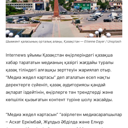
Шымкент қаласының орталық алаңы, Қазақстан — Etienne Dayer / Unsplash
Internews ұйымы Қазақстан өңірлеріндегі қазақша
хабар тарататын медианың қазіргі жағдайы туралы
қазақ тіліндегі алғашқы зерттеуін жариялап отыр.
“Медиа жедел картасы” деп аталатын есеп нақты
деректерге сүйеніп, қазақ аудиториясы қандай
ақпарат іздейтінін, өңірлерге тән трендтерді және
көпшілік қызығатын контент түріне шолу жасайды.
“Медиа жедел картасын” “әзірлеген медиасарапшылар
– Асхат Еркімбай, Жұлдыз Әбділда және Елнұр