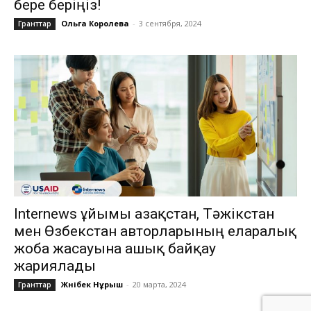
бере беріңіз!
Ольга Королева
-
3 сентября, 2024
Гранттар
Internews ұйымы Қазақстан, Тәжікстан
мен Өзбекстан авторларының еларалық
жоба жасауына ашық байқау
жариялады
Жәнібек Нұрыш
-
20 марта, 2024
Гранттар