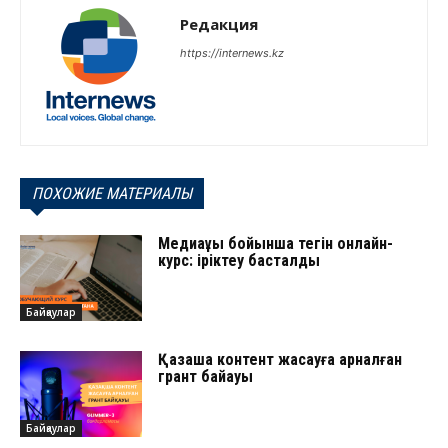
Редакция
https://internews.kz
ПОХОЖИЕ МАТЕРИАЛЫ
Медиақұқық бойынша тегін онлайн-
курс: іріктеу басталды
Байқаулар
Қазақша контент жасауға арналған
грант байқауы
Байқаулар