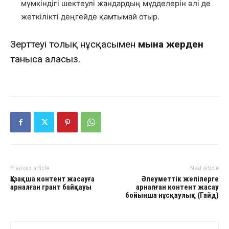
мүмкіндігі шектеулі жандардың мүдделерін әлі де
жеткілікті деңгейде қамтымай отыр.
Зерттеуің толық нұсқасымен
мына жерден
таныса аласыз.
Previous article
Next article
Қазақша контент жасауға
Әлеуметтік желілерге
арналған грант байқауы
арналған контент жасау
бойынша нұсқаулық (Гайд)