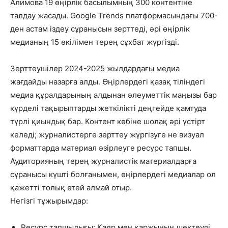
Алимова 19 өңірлік басылымның 300 контентіне
талдау жасады. Google Trends платформасындағы 700-
ден астам іздеу сұранысын зерттеді, әрі өңірлік
медианың 15 өкілімен терең сұхбат жүргізді.
Зерттеушілер 2024-2025 жылдардағы медиа
жағдайды назарға алды. Өңірлердегі қазақ тіліндегі
медиа құралдарының алдынан әлеуметтік маңызы бар
күрделі тақырыптарды жеткілікті деңгейде қамтуда
түрлі қиындық бар. Контент көбіне шолақ әрі үстірт
келеді; журналистерге зерттеу жүргізуге не визуал
форматтарда материал әзірлеуге ресурс тапшы.
Аудиторияның терең журналистік материалдарға
сұранысы күшті болғанымен, өңірлердегі медиалар ол
қажетті толық өтей алмай отыр.
Негізгі тұжырымдар:
Ресурс тапшылығы: Кадр мен қаржының шектеулі