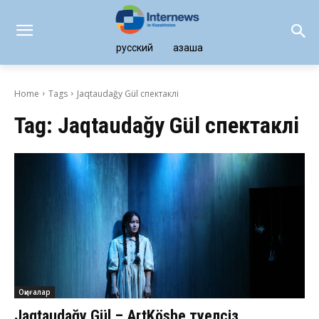
русский
қазақша
Home
Tags
Jaqtaudağy Gül спектаклі
Tag:
Jaqtaudağy Gül спектаклі
Оқиғалар
Jaqtaudağy Gül – ArtKöshe тәуелсіз