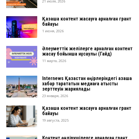
21 июля, 2026
Қазақша контент жасауға арналған грант
байқауы
1 июня, 2026
Әлеуметтік желілерге арналған контент
жасау бойынша нұсқаулық (Гайд)
11 марта, 2026
Internews Қазақстан өңірлеріндегі қазақша
хабар тарататын медиаға қатысты
зерттеуін жариялады
23 января, 2026
Қазақша контент жасауға арналған грант
байқауы
19 августа, 2025
Контент өндірушілерге арналған грант