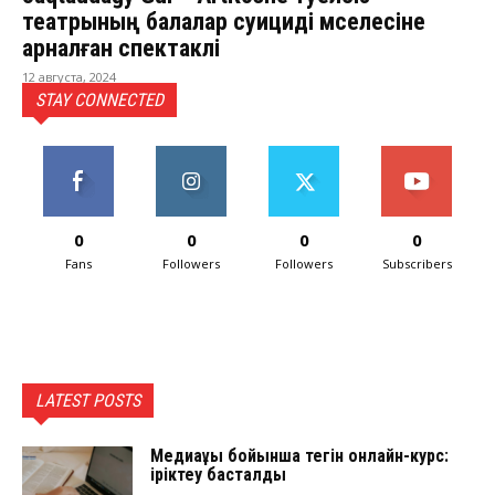
театрының балалар суициді мәселесіне
арналған спектаклі
12 августа, 2024
STAY CONNECTED
0
0
0
0
Fans
Followers
Followers
Subscribers
LATEST POSTS
Медиақұқық бойынша тегін онлайн-курс:
іріктеу басталды