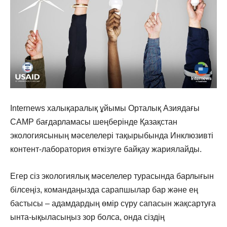
Internews халықаралық ұйымы
Орталық Азиядағы
CAMP бағдарламасы шеңберінде
Қазақстан
экологиясының мәселелері тақырыбында Инклюзивті
контент-лаборатория өткізуге байқау жариялайды.
Егер сіз экологиялық мәселелер турасында барлығын
білсеңіз, командаңызда сарапшылар бар және ең
бастысы – адамдардың өмір сүру сапасын жақсартуға
ынта-ықыласыңыз зор болса, онда сіздің