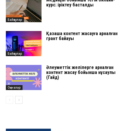
курс: іріктеу басталды
Байқаулар
Қазақша контент жасауға арналған
грант байқауы
Байқаулар
Әлеуметтік желілерге арналған
контент жасау бойынша нұсқаулық
(Гайд)
Оқиғалар