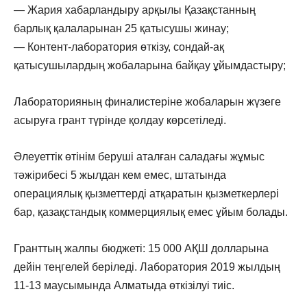
—
Жария хабарландыру арқылы Қазақстанның
барлық қалаларынан 25 қатысушы жинау;
—
Контент-лаборатория өткізу, сондай-ақ
қатысушылардың жобаларына байқау ұйымдастыру;
Лабораторияның финалистеріне жобаларын жүзеге
асыруға грант түрінде қолдау көрсетіледі.
Әлеуеттік өтінім беруші аталған саладағы жұмыс
тәжірибесі 5 жылдан кем емес, штатында
операциялық қызметтерді атқаратын қызметкерлері
бар, қазақстандық коммерциялық емес ұйым болады.
Гранттың жалпы бюджеті: 15 000 АҚШ долларына
дейін теңгелей беріледі. Лаборатория 2019 жылдың
11-13 маусымында Алматыда өткізілуі тиіс.