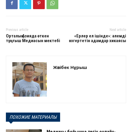
Previous article
Next article
Орталық Азияда өткен
«Ерлер ел ішінде»: әлемді
тұңғыш Медиасын мектебі
өзгертетін адамдар хикаясы
Жәнібек Нұрыш
ПОХОЖИЕ МАТЕРИАЛЫ
Медиақұқық бойынша тегін онлайн-