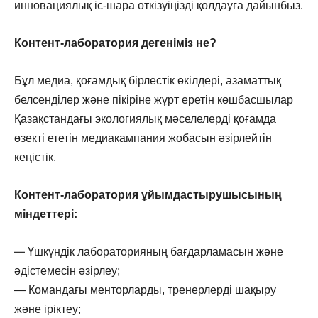
инновациялық іс-шара өткізуіңізді қолдауға дайынбыз.
Контент-лаборатория дегеніміз не?
Бұл медиа, қоғамдық бірлестік өкілдері, азаматтық
белсенділер және пікіріне жұрт еретін көшбасшылар
Қазақстандағы экологиялық мәселелерді қоғамда
өзекті ететін медиакампания жобасын әзірлейтін
кеңістік.
Контент-лаборатория ұйымдастырушысының
міндеттері:
—
Үшкүндік лабораторияның бағдарламасын және
әдістемесін әзірлеу;
—
Командағы менторларды, тренерлерді шақыру
және іріктеу;