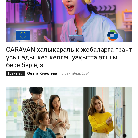
CARAVAN халықаралық жобаларға грант
ұсынады: кез келген уақытта өтінім
бере беріңіз!
Ольга Королева
-
3 сентября, 2024
Гранттар