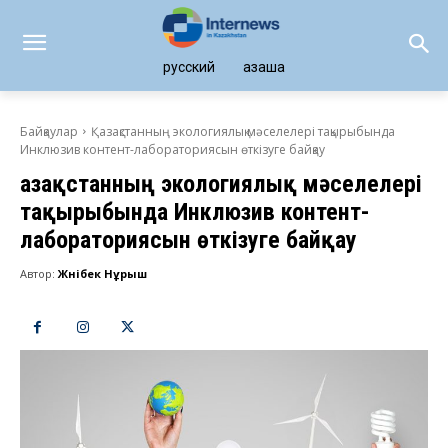
русский
қазақша
Байқаулар
Қазақстанның экологиялық мәселелері тақырыбында
Инклюзив контент-лабораториясын өткізуге байқау
Қазақстанның экологиялық мәселелері
тақырыбында Инклюзив контент-
лабораториясын өткізуге байқау
Автор:
Жәнібек Нұрыш