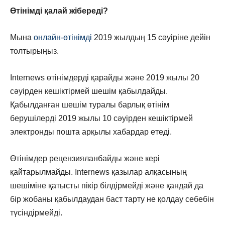
Өтінімді қалай жібереді?
Мына
онлайн-өтінімді
2019 жылдың 15 сәуіріне дейін
толтырыңыз.
Internews өтінімдерді қарайды және 2019 жылы 20
сәуірден кешіктірмей шешім қабылдайды.
Қабылданған шешім туралы барлық өтінім
берушілерді
2019 жылы 10
сәуірден
кешіктірмей
электронды пошта арқылы хабар
дар
е
теді.
Өтінімдер рецензияланбайды және кері
қайтарылмайды.
Internews
қазылар алқасының
шешіміне қатысты пікір білдірмейді және қандай да
бір жобаны қабылдаудан баст тарту не қолдау себебін
түсіндірмейді.