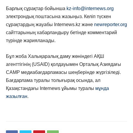
Барлық сұрақтар бойынша
kz-info@internews.org
электрондық
поштасына жазыңыз
. Келіп түскен
сұрақтардың жауабы Internews.kz және
newreporter.org
сайттарының хабарландыру бетінде комментарий
түрінде жарияланады.
Бұл жоба Халықаралық даму жөніндегі АҚШ
агенттігінің (USAID) қолдауымен
Орталық Азиядағы
CAMP
м
едиабағдарламасы шеңберінде жүргізіледі.
Бағдарлама туралы
толығырақ осында, ал
Қ
азақстандағы
Internews
ұйымы туралы
мұнда
жазылған
.