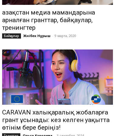
Қазақстан медиа мамандарына
арналған гранттар, байқаулар,
тренингтер
Жәнібек Нұрыш
-
9 марта, 2020
Байқаулар
CARAVAN халықаралық жобаларға
грант ұсынады: кез келген уақытта
өтінім бере беріңіз!
Ольга Королева
-
3 сентября, 2024
Гранттар