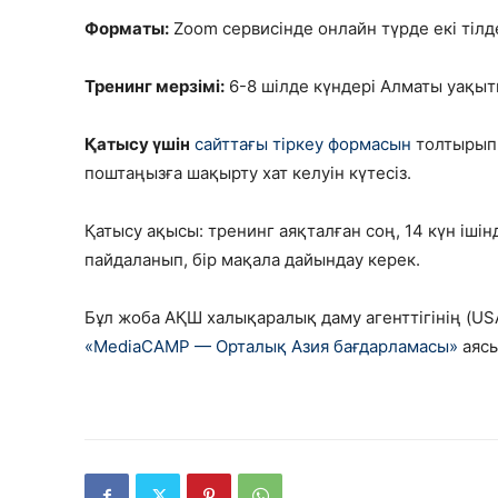
Форматы:
Zoom сервисінде онлайн түрде екі тілд
Тренинг мерзімі:
6-8 шілде күндері Алматы уақыты
Қатысу үшін
сайттағы тіркеу формасын
толтырып,
поштаңызға шақырту хат келуін күтесіз.
Қатысу ақысы: тренинг аяқталған соң, 14 күн іш
пайдаланып, бір мақала дайындау керек.
Бұл жоба АҚШ халықаралық даму агенттігінің (USA
«MediaCAMP — Орталық Азия бағдарламасы»
аясы