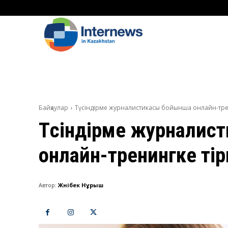
Байқаулар
Түсіндірме журналистикасы бойынша онлайн-трен
Түсіндірме журналис
онлайн-тренингке ті
Автор:
Жәнібек Нұрыш