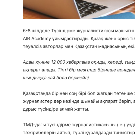
6-8 шілдеде Түсіндірме журналистикасы машығын
AIR Academy ұйымдастырады. Қазақ және орыс ті
тәуелсіз авторлар мен Қазақстан медиасының өкі
Адам күніне 12 000 хабарлама оқиды, көреді, тыңд
ақпарат алады. Тіпті бір мезгілде бірнеше арнад
шындыққа сай бола бермейді.
Қазақстанда бірінен соң бірі боп жатқан төтенше
журналистер дер кезінде шынайы ақпарат беріп, 
дұрыс түсіндіре алмай жатты.
ТМД-дағы түсіндірме журналистикасының ең үзд
тәжірибелерін айтып, түрлі құралдарды таныстыр