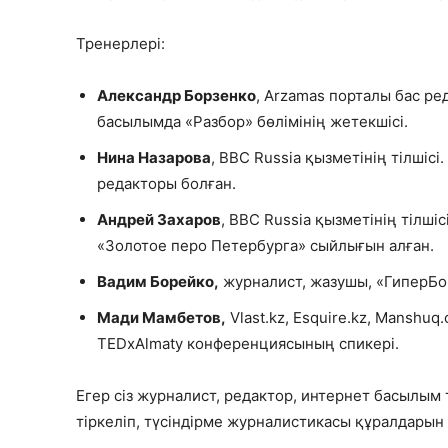
Тренерлері:
Александр Борзенко
, Arzamas порталы бас р
басылымда «Разбор» бөлімінің жетекшісі.
Нина Назарова
, BBC Russia қызметінің тілші
редакторы болған.
Андрей Захаров
, BBC Russia қызметінің тілші
«Золотое перо Петербурга» сыйлығын алған.
Вадим Борейко,
журналист, жазушы, «ГиперБо
Мади Мамбетов,
Vlast.kz, Esquire.kz, Mansh
TEDxAlmaty конференциясының спикері.
Егер сіз журналист, редактор, интернет басылым 
тіркеліп, түсіндірме журналистикасы құралдары