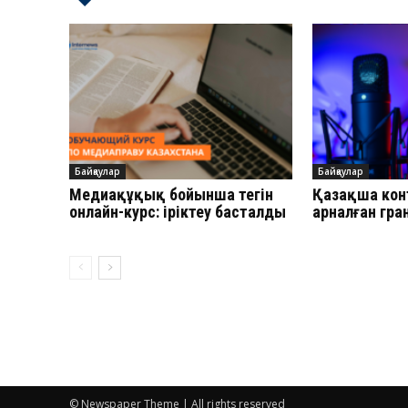
Байқаулар
Байқаулар
Медиақұқық бойынша тегін
Қазақша кон
онлайн-курс: іріктеу басталды
арналған гра
© Newspaper Theme | All rights reserved