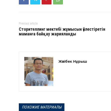
Previous article
Сторителлинг мектебі жұмысын үйлестіретін
маманға байқау жарияланды
Жәнібек Нұрыш
ПОХОЖИЕ МАТЕРИАЛЫ