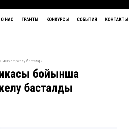
О НАС
ГРАНТЫ
КОНКУРСЫ
СОБЫТИЯ
КОНТАКТЫ
ингке тіркелу басталды
тикасы бойынша
ркелу басталды