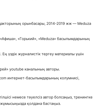
едакторының орынбасары, 2014-2019 жж — Meduza
сі. «Афиша», «Горький», «Meduza» басылымдарының
сі. Ең үздік журналистік тергеу материалы үшін
рей» youtube каналының авторы.
uq.com интернет-басылымдарының колумнисі,
тілшісі немесе тәуелсіз автор болсаңыз, тренингке
н жұмысыңызда қолдана бастаңыз.