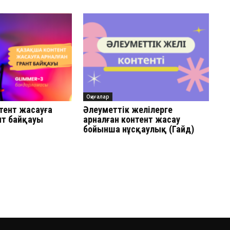
Оқиғалар
тент жасауға
Әлеуметтік желілерге
нт байқауы
арналған контент жасау
бойынша нұсқаулық (Гайд)