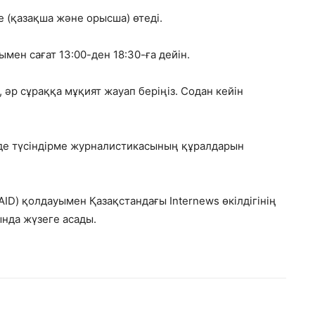
е (қазақша және орысша) өтеді.
мен сағат 13:00-ден 18:30-ға дейін.
 әр сұраққа мұқият жауап беріңіз. Содан кейін
інде түсіндірме журналистикасының құралдарын
ID) қолдауымен Қазақстандағы Internews өкілдігінің
нда жүзеге асады.