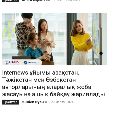
Internews ұйымы Қазақстан,
Тәжікстан мен Өзбекстан
авторларының еларалық жоба
жасауына ашық байқау жариялады
Жәнібек Нұрыш
-
20 марта, 2024
Гранттар