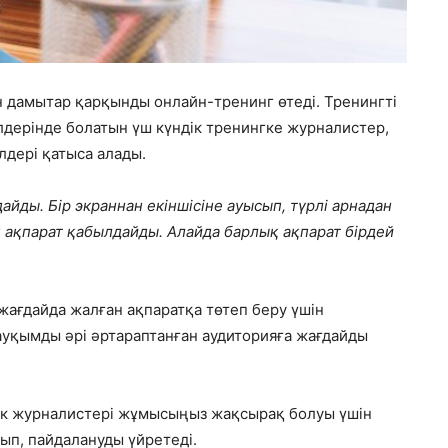
 дамытар қарқынды онлайн-тренинг өтеді. Тренингті
лдерінде болатын үш күндік тренингке журналистер,
лдері қатыса алады.
айды. Бір экраннан екіншісіне ауысып, түрлі арнадан
ан ақпарат қабылдайды. Алайда барлық ақпарат бірдей
 жағдайда жалған ақпаратқа төтеп беру үшін
ауқымды әрі әртараптанған аудиторияға жағдайды
ік журналистері жұмысыңыз жақсырақ болуы үшін
ып, пайдалануды үйретеді.