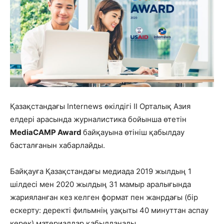
Қазақстандағы Internews өкілдігі II Орталық Азия
елдері арасында журналистика бойынша өтетін
MediaCAMP Award
байқауына өтініш қабылдау
басталғанын хабарлайды.
Байқауға Қазақстандағы медиада 2019 жылдың 1
шілдесі мен 2020 жылдың 31 мамыр аралығында
жарияланған кез келген формат пен жанрдағы (бір
ескерту: деректі фильмнің уақыты 40 минуттан аспау
керек) материалдар қабылданады.