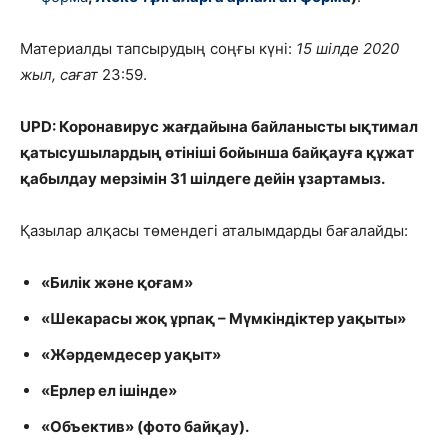
Материалды тапсырудың соңғы күні:
15 шілде 2020
жыл, сағат
23:59.
UPD: Коронавирус жағдайына байланысты ықтимал
қатысушылардың өтініші бойынша байқауға құжат
қабылдау мерзімін 31 шілдеге дейін ұзартамыз.
Қазылар алқасы төмендегі аталымдарды бағалайды:
«Билік және қоғам»
«Шекарасы жоқ ұрпақ – Мүмкіндіктер уақыты»
«Жәрдемдесер уақыт»
«Ерлер ел ішінде»
«Объектив» (фото байқау).