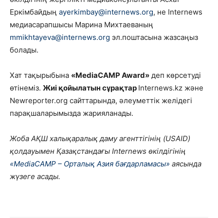
Еркімбайдың
ayerkimbay
@internews.org
, не Internews
медиасарапшысы Марина Михтаеваның
mmikhtayeva@internews.org
эл.поштасына жазсаңыз
болады.
Хат тақырыбына
«MediaCAMP Award»
деп көрсетуді
өтінеміз.
Жиі қойылатын сұрақтар
Internews.kz және
Newreporter.org сайттарында, әлеуметтік желідегі
парақшаларымызда жарияланады.
Жоба АҚШ халықаралық даму агенттігінің (USAID)
қолдауымен Қазақстандағы Internews өкілдігінің
«MediaCAMP – Орталық Азия бағдарламасы»
аясында
жүзеге асады.