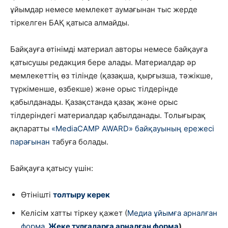
ұйымдар немесе мемлекет аумағынан тыс жерде
тіркелген БАҚ қатыса алмайды.
Байқауға өтінімді материал авторы немесе байқауға
қатысушы редакция бере алады. Материалдар әр
мемлекеттің өз тілінде (қазақша, қырғызша, тәжікше,
түркіменше, өзбекше) және орыс тілдерінде
қабылданады. Қазақстанда қазақ және орыс
тілдеріндегі материалдар қабылданады. Толығырақ
ақпаратты
«MediaCAMP AWARD» байқауының ережесі
парағынан
табуға болады.
Байқауға қатысу үшін:
Өтінішті
толтыру керек
Келісім хатты тіркеу қажет
(
Медиа ұйымға арналған
форма
,
Жеке тұлғаларға арналған форма
)
.