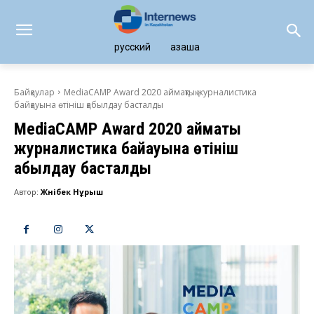
русский
қазақша
Байқаулар
MediaCAMP Award 2020 аймақтық журналистика
байқауына өтініш қабылдау басталды
MediaCAMP Award 2020 аймақтық
журналистика байқауына өтініш
қабылдау басталды
Автор:
Жәнібек Нұрыш