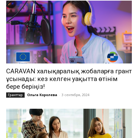
CARAVAN халықаралық жобаларға грант
ұсынады: кез келген уақытта өтінім
бере беріңіз!
Ольга Королева
-
3 сентября, 2024
Гранттар