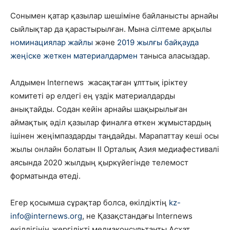
Сонымен қатар қазылар шешіміне байланысты арнайы
сыйлықтар да қарастырылған. Мына сілтеме арқылы
номинациялар жайлы
және
2019 жылғы байқауда
жеңіске жеткен материалдармен
таныса аласыздар.
Алдымен Internews жасақтаған ұлттық іріктеу
комитеті әр елдегі ең үздік материалдарды
анықтайды. Содан кейін арнайы шақырылыған
аймақтық әділ қазылар финалға өткен жұмыстардың
ішінен жеңімпаздарды таңдайды. Марапаттау кеші осы
жылы онлайн болатын ІІ Орталық Азия медиафестивалі
аясында 2020 жылдың қыркүйегінде телемост
форматында өтеді.
Егер қосымша сұрақтар болса, өкілдіктің
kz-
info@internews.org
, не
Қазақстандағы Internews
өкілдігінің ж
ергілікті медиаконсультанты Асхат