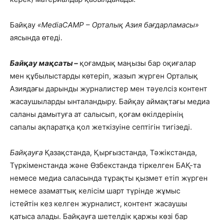
Байқау
«MediaCAMP – Орталық Азия бағдарламасы»
аясында өтеді.
Байқау мақсаты –
қоғамдық маңызы бар оқиғалар
мен құбылыстарды көтеріп, жазып жүрген Орталық
Азиядағы дарынды журналистер мен тәуелсіз контент
жасаушыларды ынталандыру. Байқау аймақтағы медиа
саланы дамытуға ат салысып, қоғам өкілдерінің
сапалы ақпаратқа қол жеткізуіне септігін тигізеді.
Байқауға
Қазақстанда, Қырғызстанда, Тәжікстанда,
Түркіменстанда және Өзбекстанда тіркелген БАҚ-та
немесе медиа саласында тұрақты қызмет етіп жүрген
немесе азаматтық келісім шарт түрінде жұмыс
істейтін кез келген журналист, контент жасаушы
қатыса алады. Байқауға шетелдік қаржы көзі бар