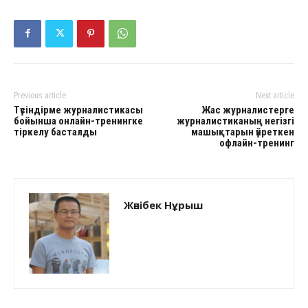
Previous article
Next article
Түсіндірме журналистикасы
Жас журналистерге
бойынша онлайн-тренингке
журналистиканың негізгі
тіркелу басталды
машықтарын үйреткен
офлайн-тренинг
Жәнібек Нұрыш