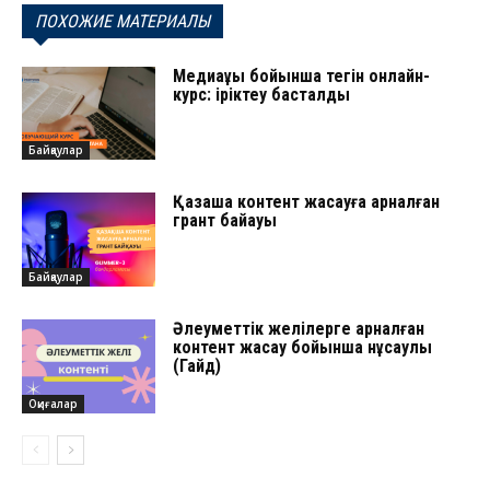
ПОХОЖИЕ МАТЕРИАЛЫ
Медиақұқық бойынша тегін онлайн-
курс: іріктеу басталды
Байқаулар
Қазақша контент жасауға арналған
грант байқауы
Байқаулар
Әлеуметтік желілерге арналған
контент жасау бойынша нұсқаулық
(Гайд)
Оқиғалар