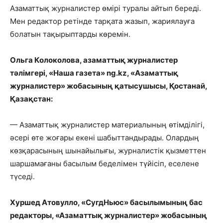
Азаматтық журналистер өмірі туралы айтып береді.
Мен редактор ретінде тарқата жазып, жариялауға
болатын тақырыптарды көремін.
Ольга Колоколова, азаматтық журналистер
тәлімгері, «Наша газета» ng.kz, «Азаматтық
журналистер» жобасының қатысушысы, Қостанай,
Қазақстан:
— Азаматтық журналистер материалының өтімділігі,
әсері өте жоғары екені шабыттандырады. Олардың
көзқарасының шынайылығы, журналистік қызметтен
шаршамағаны басылым беделімен түйісіп, еселене
түседі.
Хуршед Атовулло, «СугдНьюс» басылымының бас
редакторы, «Азаматтық журналистер» жобасының