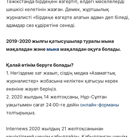
Тәжікстанда бірдеңені өзгертіп, елдегі мәселелерді
шешкісі келетінін жазған. Демек, жұртшылық
журналисті «бірдеңе өзгерте алатын адам» деп біледі,
адамдар сөз құдіретіне сенеді.
2019-2020 жылғы қатысушылар туралы мына
мақаладан және
мына
мақаладан оқуға болады.
Қалай өтінім беруге болады?
1. Негіздеме хат жазып, сіздің медиа «Азаматтық
журналистер» жобасына неліктен қатысуы керек
екеніне жауап беріңіз.
2. 2020 жылдың 14 желтоқсаны, Нұр-Сұлтан
уақытымен сағат 24:00-ге дейін
онлайн-форманы
толтырыңыз.
Internews 2020 жылдың 21 желтоқсанынан
кешіктірмей шешім қабылдайды. Қабылданған шешім