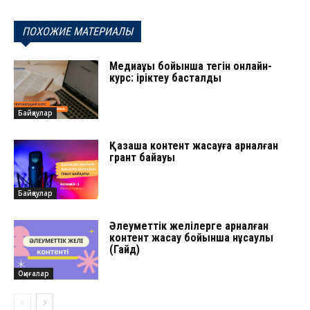
ПОХОЖИЕ МАТЕРИАЛЫ
Медиақұқық бойынша тегін онлайн-
курс: іріктеу басталды
Байқаулар
Қазақша контент жасауға арналған
грант байқауы
Байқаулар
Әлеуметтік желілерге арналған
контент жасау бойынша нұсқаулық
(Гайд)
Оқиғалар