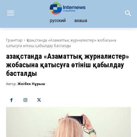
русский
қазақша
Гранттар
Қазақстанда «Азаматтық журналистер» жобасына
қатысуға өтініш қабылдау басталды
Қазақстанда «Азаматтық журналистер»
жобасына қатысуға өтініш қабылдау
басталды
Автор:
Жәнібек Нұрыш