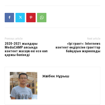
Previous article
Next article
2020-2021 жылдары
«Ірі грант»: Internews
MediaCAMP аясында
контент өндірісіне гранттар
контент жасауға екі есе көп
байқауын жариялады
қаржы бөлінеді
Жәнібек Нұрыш