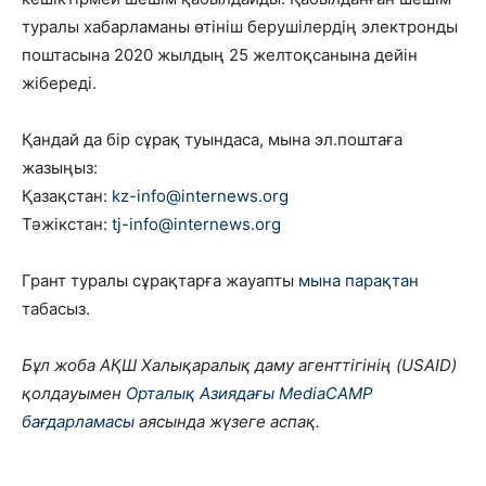
туралы хабарламаны өтініш берушілердің электронды
поштасына 2020 жылдың 25 желтоқсанына дейін
жібереді.
Қандай да бір сұрақ туындаса, мына эл.поштаға
жазыңыз:
Қазақстан:
kz-info@internews.org
Тәжікстан:
tj-info@internews.org
Грант туралы сұрақтарға жауапты
мына парақтан
табасыз.
Бұл жоба АҚШ Халықаралық даму агенттігінің (USAID)
қолдауымен
Орталық Азиядағы MediaCAMP
бағдарламасы
аясында жүзеге аспақ.