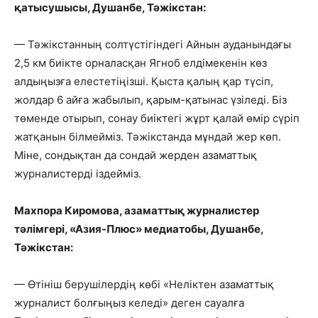
қатысушысы, Душанбе, Тәжікстан:
— Тәжікстанның солтүстігіндегі Айнын ауданындағы
2,5 км биікте орналасқан Ягноб елдімекенін көз
алдыңызға елестетіңізші. Қыста қалың қар түсіп,
жолдар 6 айға жабылып, қарым-қатынас үзіледі. Біз
төменде отырып, сонау биіктегі жұрт қалай өмір сүріп
жатқанын білмейміз. Тәжікстанда мұндай жер көп.
Міне, сондықтан да сондай жерден азаматтық
журналистерді іздейміз.
Махпора Киромова, азаматтық журналистер
тәлімгері, «Азия-Плюс» медиатобы, Душанбе,
Тәжікстан:
— Өтініш берушілердің көбі «Неліктен азаматтық
журналист болғыңыз келеді» деген сауалға