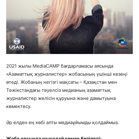
2021 жылы MediaCAMP бағдарламасы аясында
«Азаматтық журналистер» жобасының үшінші кезеңі
өтеді. Жобаның негізгі мақсаты – Қазақстан мен
Тәжікстандағы тәуелсіз медианың азаматтық
журналистер желісін құруына және дамытуына
көмектесу.
Әр елден ең көбі алты медиаұйымды қолдаймыз.
Жоба аясында мынадай көмек беріледі: