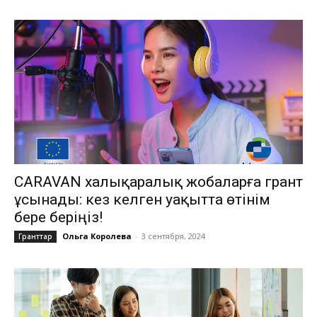
CARAVAN халықаралық жобаларға грант
ұсынады: кез келген уақытта өтінім
бере беріңіз!
Ольга Королева
-
3 сентября, 2024
Гранттар