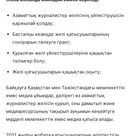
Азаматтық журналистер желісінің үйлестірушісін
қаржылай қолдау;
Бастапқы кезеңде желі қатысушыларының
гонорарын төлеуге грант;
Құрылған желі үйлестірушілеріне қашықтан
тәлімгер болу;
Желі қатысушыларын қашықтан оқыту;
Байқауға Қазақстан мен Тәжікстандағы мемлекеттік
емес медиа ұйымдар, дәлірегі өз азаматтық
журналистер желісін құрып, оны дамытып және
медиаресурсының тақырып ауқымын кеңейтуге
мүдделі мемлекеттік емес медиа қатыса алады.
2021 жылғы жобада қатысушылардың әріптестігін