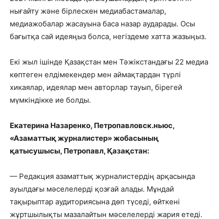
нығайту және бірлескен медиабастамалар,
медиажобалар жасауына баса назар аударады. Осы
бағытқа сай идеяңыз болса, негіздеме хатта жазыңыз.
Екі жыл ішінде Қазақстан мен Тәжікстандағы 22 медиа
көптеген елдімекендер мен аймақтардан түрлі
хикаялар, идеялар мен авторлар тауып, бірегей
мүмкіндікке ие болды.
Екатерина Назаренко, Петропавловск.ньюс,
«Азаматтық журналистер» жобасының
қатысушысы, Петропавл, Қазақстан:
— Редакция азаматтық журналистердің арқасында
ауылдағы мәселелерді қозғай алады. Мұндай
тақырыптар аудиториясына дөп түседі, өйткені
жұртшылықты мазалайтын мәселелерді жария етеді.